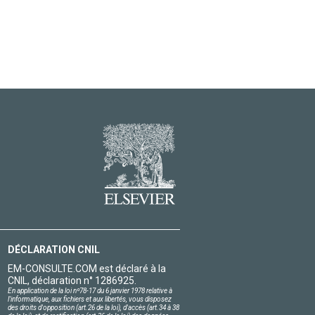
DÉCLARATION CNIL
EM-CONSULTE.COM est déclaré à la
CNIL, déclaration n° 1286925.
En application de la loi nº78-17 du 6 janvier 1978 relative à
l'informatique, aux fichiers et aux libertés, vous disposez
des droits d'opposition (art.26 de la loi), d'accès (art.34 à 38