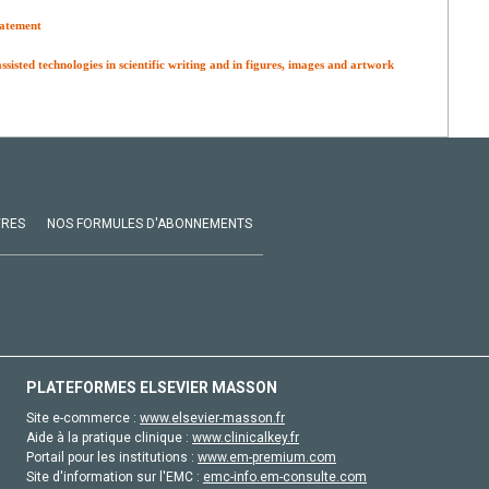
tatement
ssisted technologies in scientific writing and in figures, images and artwork
VRES
NOS FORMULES D'ABONNEMENTS
PLATEFORMES ELSEVIER MASSON
Site e-commerce :
www.elsevier-masson.fr
Aide à la pratique clinique :
www.clinicalkey.fr
Portail pour les institutions :
www.em-premium.com
Site d'information sur l'EMC :
emc-info.em-consulte.com