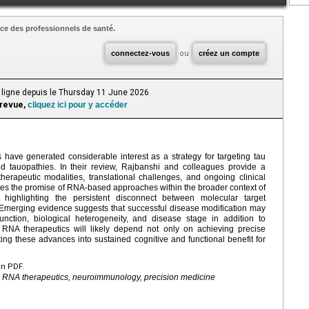
ce des professionnels de santé.
connectez-vous
ou
créez un compte
 ligne depuis le Thursday 11 June 2026
 revue,
cliquez ici pour y accéder
ave generated considerable interest as a strategy for targeting tau
ed tauopathies. In their review, Rajbanshi and colleagues provide a
rapeutic modalities, translational challenges, and ongoing clinical
es the promise of RNA-based approaches within the broader context of
 highlighting the persistent disconnect between molecular target
 Emerging evidence suggests that successful disease modification may
nction, biological heterogeneity, and disease stage in addition to
 RNA therapeutics will likely depend not only on achieving precise
ting these advances into sustained cognitive and functional benefit for
en PDF.
, RNA therapeutics, neuroimmunology, precision medicine