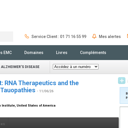
Service Client : 01 71 16 55 99
Mes alertes
Rechercher
és EMC
Domaines
Livres
Compléments
 ALZHEIMER'S DISEASE
: RNA Therapeutics and the
 Tauopathies
- 11/06/26
B
p
Institute, United States of America
ces