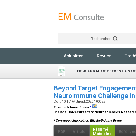
Rechercher
Actualités
Revues
Trait
THE JOURNAL OF PREVENTION OF
Beyond Target Engagement
Neuroimmune Challenge in
Doi : 10.1016/j.tjpad.2026.100626
⁎
Elizabeth Anne Breen
Indiana University Stark Neurosciences Research 
⁎
Corresponding Author: Elizabeth Anne Breen
Résumé
PDF
Article
Référen
Mots clés