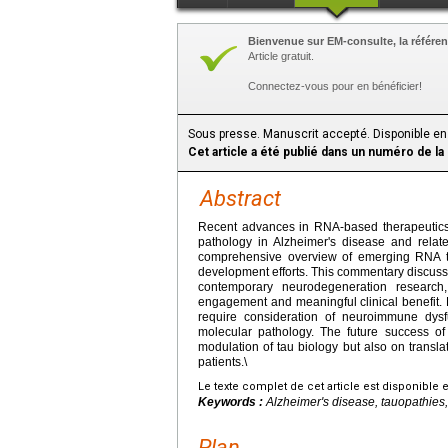
Bienvenue sur EM-consulte, la référen
Article gratuit.
Connectez-vous pour en bénéficier!
Sous presse. Manuscrit accepté. Disponible en
Cet article a été publié dans un numéro de la
Abstract
Recent advances in RNA-based therapeutics h
pathology in Alzheimer's disease and relat
comprehensive overview of emerging RNA the
development efforts. This commentary discuss
contemporary neurodegeneration research,
engagement and meaningful clinical benefit.
require consideration of neuroimmune dysfu
molecular pathology. The future success of
modulation of tau biology but also on transla
patients.\
Le texte complet de cet article est disponible 
Keywords :
Alzheimer's disease, tauopathies
Plan