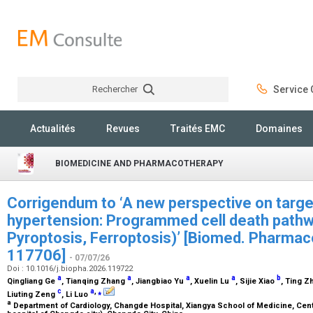
Rechercher
Service C
Rechercher
Actualités
Revues
Traités EMC
Domaines
BIOMEDICINE AND PHARMACOTHERAPY
Corrigendum to ‘A new perspective on targe
hypertension: Programmed cell death path
Pyroptosis, Ferroptosis)’ [Biomed. Pharmac
117706]
- 07/07/26
Doi : 10.1016/j.biopha.2026.119722
a
a
a
a
b
Qingliang Ge
, Tianqing Zhang
, Jiangbiao Yu
, Xuelin Lu
, Sijie Xiao
, Ting 
c
a
,
⁎
Liuting Zeng
, Li Luo
a
Department of Cardiology, Changde Hospital, Xiangya School of Medicine, Centr