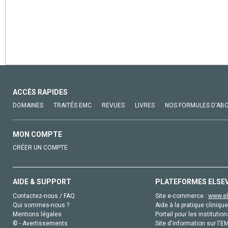
ACCÈS RAPIDES
DOMAINES
TRAITÉS EMC
REVUES
LIVRES
NOS FORMULES D'AB
MON COMPTE
CRÉER UN COMPTE
AIDE & SUPPORT
PLATEFORMES ELSE
Contactez-nous / FAQ
Site e-commerce :
www.el
Qui sommes-nous ?
Aide à la pratique clinique
Mentions légales
Portail pour les institution
© - Avertissements
Site d'information sur l'E