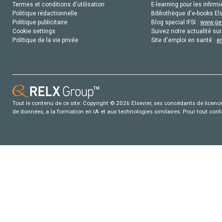
Termes et conditions d'utilisation
E-learning pour les infirmi
Politique rédactionnelle
Bibliothèque d'e-books Els
Politique publicitaire
Blog special IFSI :
www.gen
Cookie settings
Suivez notre actualité sur
Politique de la vie privée
Site d'emploi en santé :
e
Tout le contenu de ce site: Copyright © 2026 Elsevier, ses concédants de licence e
de données, a la formation en IA et aux technologies similaires. Pour tout con