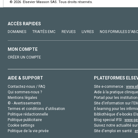
© 2026 Elsevier Masson SAS. Tous droits réservés.
ACCÈS RAPIDES
DOMAINES
TRAITÉS EMC
REVUES
LIVRES
NOS FORMULES D'AB
MON COMPTE
CRÉER UN COMPTE
AIDE & SUPPORT
PLATEFORMES ELSE
Contactez-nous / FAQ
Site e-commerce :
www.el
Qui sommes-nous ?
Aide à la pratique clinique
Mentions légales
Portail pour les institution
© - Avertissements
Site d'information sur l'E
Termes et conditions d'utilisation
E-learning pour les infirmi
Politique rédactionnelle
Bibliothèque d'e-books Els
Politique publicitaire
Blog special IFSI :
www.gen
Cookie settings
Suivez notre actualité sur
Politique de la vie privée
Site d'emploi en santé :
e