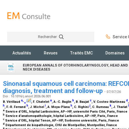
Rechercher
Service C
Rechercher
Actualités
Revues
Traités EMC
Domaines
EUROPEAN ANNALS OF OTORHINOLARYNGOLOGY, HEAD AND
NECK DISEASES
Sinonasal squamous cell carcinoma: REFCOR
diagnosis, treatment and follow-up
- 07/07/26
Doi : 10.1016/j.anorl.2026.06.001
a
,
a
b
c
d
B. Vérillaud
⁎
, F. Chatelet
, A.-C. Baglin
, B. Baujat
, V. Costes-Martineau
h
h
i
h
j
k
l
, F.-R. Ferrand
, J. Michel
, A. Moya-Plana
, C. Righini
, C. Rumeau
, J. Thariat
a
Service d’ORL, hôpital Lariboisière, AP–HP, université Paris Cité, Paris, France
b
Service d’anatomopathologie, hôpital Lariboisière, AP–HP, Paris, France
c
Service d’ORL, hôpital Tenon, AP–HP, Sorbonne université, Paris, France
d
Département de biopathologie, CHU de Montpellier, Montpellier, France
e