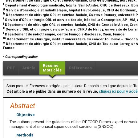
Département de chirurgie ORL et cervico-faciale, CHU de Bordeaux, Bordeaux,
f
Département d’oncologie médicale, hôpital Saint-André, CHU de Bordeaux, Bor
g
Service d’oncologie et radiothérapie, hôpital Haut-Lévêque, CHU de Bordeaux,
h
Département de chirurgie ORL et cervico-faciale, Gustave Roussy, université Par
i
Service d’ORL chirurgie ORL et cervico-faciale, hôpital La Conception, AP–HM, A
j
Département de chirurgie ORL et cervico-faciale, CHU de Grenoble-Alpes, Gre
k
Service d’ORL et chirurgie cervico-faciale, CHRU de Nancy, université de Lorra
l
Département de radiothérapie, centre François-Baclesse, Caen, France
m
Département de chirurgie, institut universitaire du cancer Toulouse – Oncopo
n
Département de chirurgie ORL et cervico-faciale, CHU de Toulouse-Larrey, unive
France
⁎
Corresponding author.
Résumé
PDF
Article
Références
Mots clés
Sous presse. Épreuves corrigées par l'auteur. Disponible en ligne depuis le 
Cet article a été publié dans un numéro de la revue,
cliquez ici pour y acc
Abstract
Objective
The authors present the guidelines of the REFCOR French expert network 
management of sinonasal squamous cell carcinoma (SNSCC).
Methods