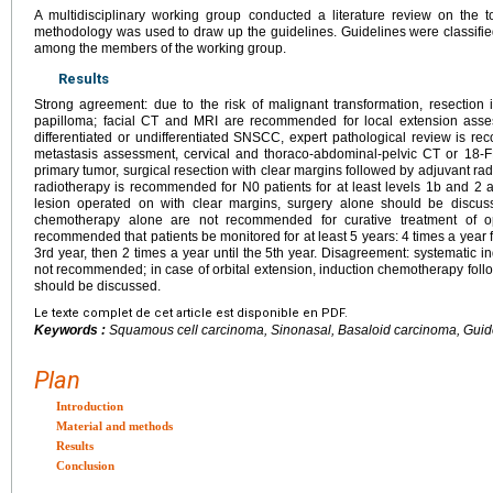
A multidisciplinary working group conducted a literature review on the 
methodology was used to draw up the guidelines. Guidelines were classifi
among the members of the working group.
Results
Strong agreement: due to the risk of malignant transformation, resection
papilloma; facial CT and MRI are recommended for local extension asses
differentiated or undifferentiated SNSCC, expert pathological review is 
metastasis assessment, cervical and thoraco-abdominal-pelvic CT or 18
primary tumor, surgical resection with clear margins followed by adjuvant r
radiotherapy is recommended for N0 patients for at least levels 1b and 2
lesion operated on with clear margins, surgery alone should be discus
chemotherapy alone are not recommended for curative treatment of op
recommended that patients be monitored for at least 5 years: 4 times a year for
3rd year, then 2 times a year until the 5th year. Disagreement: systematic 
not recommended; in case of orbital extension, induction chemotherapy fo
should be discussed.
Le texte complet de cet article est disponible en PDF.
Keywords :
Squamous cell carcinoma, Sinonasal, Basaloid carcinoma, Guid
Plan
Introduction
Material and methods
Results
Conclusion