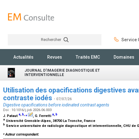
Rechercher
Service C
Rechercher
Actualités
Revues
Traités EMC
Domaines
JOURNAL D'IMAGERIE DIAGNOSTIQUE ET
INTERVENTIONNELLE
Utilisation des opacifications digestives ava
contraste iodés
- 07/07/26
Digestive opacifications before iodinated contrast agents
Doi : 10.1016/j.jidi.2026.06.003
a
,
b
,
⁎
a
,
b
J. Pataut
, G. Ferretti
a
Université Grenoble-Alpes, 38700 La Tronche, France
b
Service universitaire de radiologie diagnostique et interventionnelle, CHU de
⁎
Auteur correspondant.