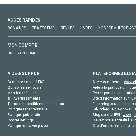
ACCÈS RAPIDES
DOMAINES
TRAITÉS EMC
REVUES
LIVRES
NOS FORMULES D'AB
MON COMPTE
CRÉER UN COMPTE
AIDE & SUPPORT
PLATEFORMES ELSE
Contactez-nous / FAQ
Site e-commerce :
www.el
Qui sommes-nous ?
Aide à la pratique clinique
Mentions légales
Portail pour les institution
© - Avertissements
Site d'information sur l'E
Termes et conditions d'utilisation
E-learning pour les infirmi
Politique rédactionnelle
Bibliothèque d'e-books Els
Politique publicitaire
Blog special IFSI :
www.gen
Cookie settings
Suivez notre actualité sur
Politique de la vie privée
Site d'emploi en santé :
e