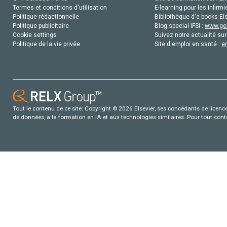
Termes et conditions d'utilisation
E-learning pour les infirmi
Politique rédactionnelle
Bibliothèque d'e-books Els
Politique publicitaire
Blog special IFSI :
www.gen
Cookie settings
Suivez notre actualité sur
Politique de la vie privée
Site d'emploi en santé :
e
Tout le contenu de ce site: Copyright © 2026 Elsevier, ses concédants de licence e
de données, a la formation en IA et aux technologies similaires. Pour tout con