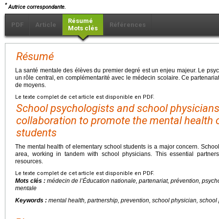
*
Autrice correspondante.
Résumé
PDF
Article
Références
Mots clés
Résumé
La santé mentale des élèves du premier degré est un enjeu majeur. Le psyc
un rôle central, en complémentarité avec le médecin scolaire. Ce partenariat
de moyens.
Le texte complet de cet article est disponible en PDF.
School psychologists and school physicians
collaboration to promote the mental health 
students
The mental health of elementary school students is a major concern. School p
area, working in tandem with school physicians. This essential partne
resources.
Le texte complet de cet article est disponible en PDF.
Mots clés :
médecin de l’Éducation nationale, partenariat, prévention, psych
mentale
Keywords :
mental health, partnership, prevention, school physician, school