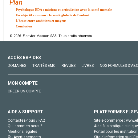
Plan
Psychologue EDA : missions et articulation avec la santé mentale
Un objectif commun : la santé globale de l’enfant
L’écart entre ambitions et moyens
Conclusion
© 2026 Elsevier Masson SAS. Tous droits réservés.
ACCÈS RAPIDES
DOMAINES
TRAITÉS EMC
REVUES
LIVRES
NOS FORMULES D'AB
MON COMPTE
CRÉER UN COMPTE
AIDE & SUPPORT
PLATEFORMES ELSE
Contactez-nous / FAQ
Site e-commerce :
www.el
Qui sommes-nous ?
Aide à la pratique clinique
Mentions légales
Portail pour les institution
© - Avertissements
Site d'information sur l'E