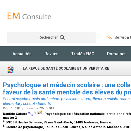
Rechercher
Service C
Rechercher
Actualités
Revues
Traités EMC
Domaines
LA REVUE DE SANTÉ SCOLAIRE ET UNIVERSITAIRE
Psychologue et médecin scolaire : une colla
faveur de la santé mentale des élèves du p
School psychologists and school physicians: strengthening collaboration 
elementary school students
Doi : 10.1016/j.revssu.2026.05.011
a
,
b
Danièle Cabero
⁎
,
:
Psychologue de l’Éducation nationale, praticienne réf
master 2
a
DSDEN Haute-Garonne, 75 rue Saint-Roch, 31400 Toulouse, France
b
Faculté de psychologie, Toulouse Jean-Jaurès, 5 allée Antonio-Machado, 310