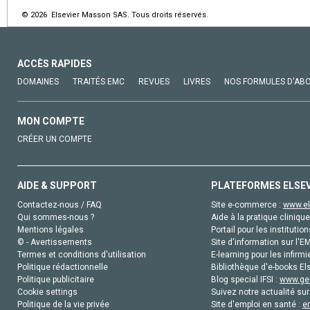
© 2026 Elsevier Masson SAS. Tous droits réservés.
ACCÈS RAPIDES
DOMAINES
TRAITÉS EMC
REVUES
LIVRES
NOS FORMULES D'AB
MON COMPTE
CRÉER UN COMPTE
AIDE & SUPPORT
PLATEFORMES ELSE
Contactez-nous / FAQ
Site e-commerce :
www.el
Qui sommes-nous ?
Aide à la pratique clinique
Mentions légales
Portail pour les institution
© - Avertissements
Site d'information sur l'E
Termes et conditions d'utilisation
E-learning pour les infirmi
Politique rédactionnelle
Bibliothèque d'e-books Els
Politique publicitaire
Blog special IFSI :
www.gen
Cookie settings
Suivez notre actualité sur
Politique de la vie privée
Site d'emploi en santé :
e