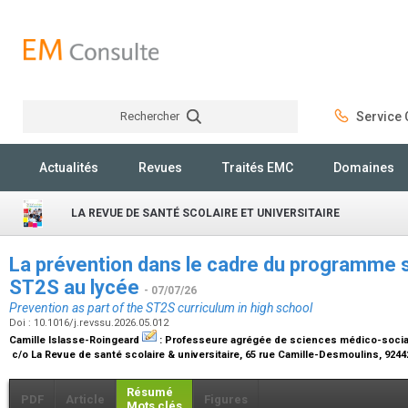
Rechercher
Service C
Rechercher
Actualités
Revues
Traités EMC
Domaines
LA REVUE DE SANTÉ SCOLAIRE ET UNIVERSITAIRE
La prévention dans le cadre du programme sco
ST2S au lycée
- 07/07/26
Prevention as part of the ST2S curriculum in high school
Doi : 10.1016/j.revssu.2026.05.012
Camille Islasse-Roingeard
:
Professeure agrégée de sciences médico-socia
c/o La Revue de santé scolaire & universitaire, 65 rue Camille-Desmoulins, 924
Résumé
PDF
Article
Figures
Mots clés