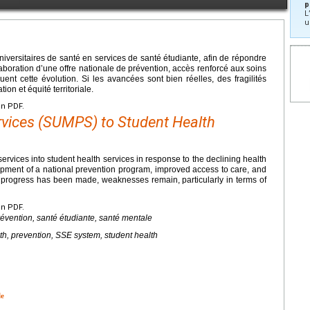
p
L
u
iversitaires de santé en services de santé étudiante, afin de répondre
aboration d’une offre nationale de prévention, accès renforcé aux soins
uent cette évolution. Si les avancées sont bien réelles, des fragilités
on et équité territoriale.
en PDF.
rvices (SUMPS) to Student Health
ervices into student health services in response to the declining health
lopment of a national prevention program, improved access to care, and
l progress has been made, weaknesses remain, particularly in terms of
en PDF.
révention, santé étudiante, santé mentale
th, prevention, SSE system, student health
le