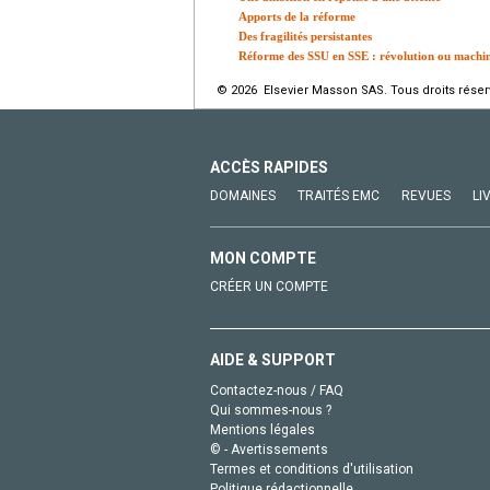
Apports de la réforme
Des fragilités persistantes
Réforme des SSU en SSE : révolution ou machin
© 2026 Elsevier Masson SAS. Tous droits réser
ACCÈS RAPIDES
DOMAINES
TRAITÉS EMC
REVUES
LI
MON COMPTE
CRÉER UN COMPTE
AIDE & SUPPORT
Contactez-nous / FAQ
Qui sommes-nous ?
Mentions légales
© - Avertissements
Termes et conditions d'utilisation
Politique rédactionnelle