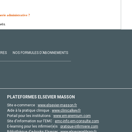
erie administrative ?
vés.
VRES
NOS FORMULES D'ABONNEMENTS
PLATEFORMES ELSEVIER MASSON
Site e-commerce :
www.elsevier-masson.fr
Aide à la pratique clinique :
www.clinicalkey.fr
Portail pour les institutions :
www.em-premium.com
Site d'information sur l'EMC :
emc-info.em-consulte.com
E-learning pour les infirmier(e)s :
pratique-infirmiere.com
Bibliothèque d'e-books Elsevier :
www.elsevierelibrary.fr