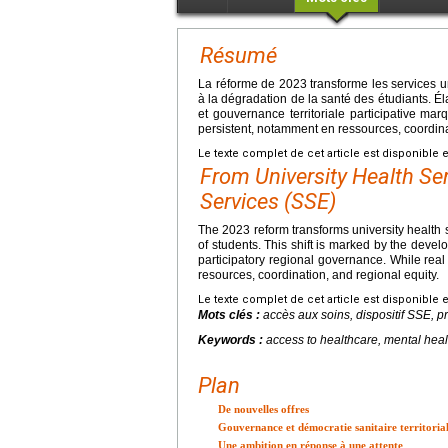
Résumé
La réforme de 2023 transforme les services un
à la dégradation de la santé des étudiants. Él
et gouvernance territoriale participative marq
persistent, notamment en ressources, coordinati
Le texte complet de cet article est disponible 
From University Health Se
Services (SSE)
The 2023 reform transforms university health s
of students. This shift is marked by the deve
participatory regional governance. While rea
resources, coordination, and regional equity.
Le texte complet de cet article est disponible 
Mots clés :
accès aux soins, dispositif SSE, p
Keywords :
access to healthcare, mental heal
Plan
De nouvelles offres
Gouvernance et démocratie sanitaire territoria
Une ambition en réponse à une attente