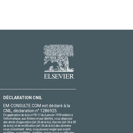
DÉCLARATION CNIL
EM-CONSULTE.COM est déclaré à la
CNIL, déclaration n° 1286925.
En application de la loi nº78-17 du 6 janvier 1978 relative à
l'informatique, aux fichiers et aux libertés, vous disposez
des droits d'opposition (art.26 de la loi), d'accès (art.34 à 38
de la loi), et de rectification (art.36 de la loi) des données
vous concernant. Ainsi, vous pouvez exiger que soient
rectifiées, complétées, clarifiées, mises à jour ou effacées