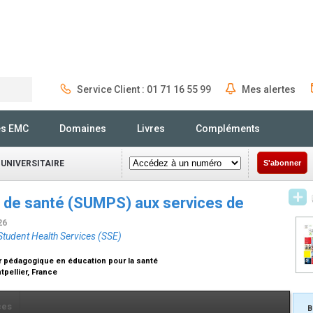
Service Client : 01 71 16 55 99
Mes alertes
Rechercher
és EMC
Domaines
Livres
Compléments
 UNIVERSITAIRE
S'abonner
s de santé (SUMPS) aux services de
26
Student Health Services (SSE)
r pédagogique en éducation pour la santé
tpellier, France
ces
B