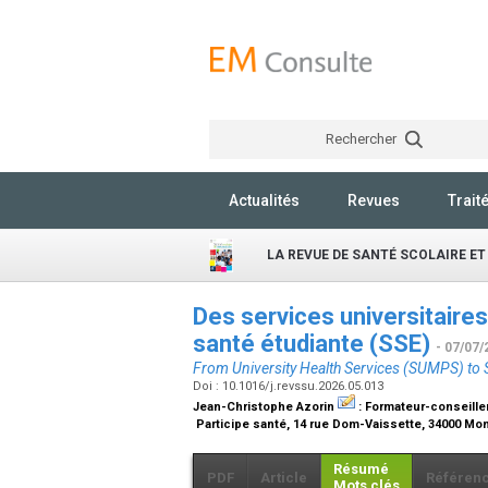
Rechercher
Actualités
Revues
Trait
LA REVUE DE SANTÉ SCOLAIRE ET
Des services universitaire
santé étudiante (SSE)
- 07/07/
From University Health Services (SUMPS) to 
Doi : 10.1016/j.revssu.2026.05.013
Jean-Christophe Azorin
:
Formateur-conseille
Participe santé, 14 rue Dom-Vaissette, 34000 Mon
Résumé
PDF
Article
Référen
Mots clés