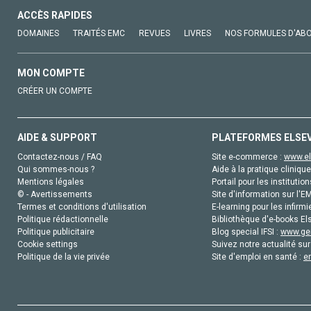
ACCÈS RAPIDES
DOMAINES
TRAITÉS EMC
REVUES
LIVRES
NOS FORMULES D'AB
MON COMPTE
CRÉER UN COMPTE
AIDE & SUPPORT
PLATEFORMES ELSE
Contactez-nous / FAQ
Site e-commerce :
www.el
Qui sommes-nous ?
Aide à la pratique clinique
Mentions légales
Portail pour les institution
© - Avertissements
Site d'information sur l'E
Termes et conditions d'utilisation
E-learning pour les infirmi
Politique rédactionnelle
Bibliothèque d'e-books Els
Politique publicitaire
Blog special IFSI :
www.gen
Cookie settings
Suivez notre actualité sur
Politique de la vie privée
Site d'emploi en santé :
e