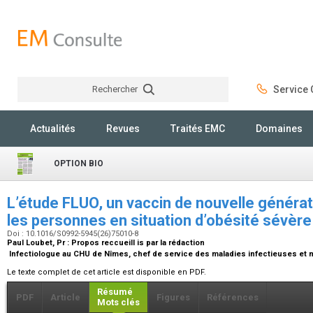
Rechercher
Service C
Rechercher
Actualités
Revues
Traités EMC
Domaines
OPTION BIO
L’étude FLUO, un vaccin de nouvelle générat
les personnes en situation d’obésité sévèr
Doi : 10.1016/S0992-5945(26)75010-8
Paul Loubet,
Pr
:
Propos reccueill is par la rédaction
Infectiologue au CHU de Nîmes, chef de service des maladies infectieuses et
Le texte complet de cet article est disponible en PDF.
Résumé
PDF
Article
Figures
Références
Mots clés