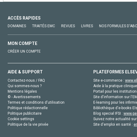
ACCÈS RAPIDES
DOMAINES
TRAITÉS EMC
REVUES
LIVRES
NOS FORMULES D'AB
MON COMPTE
CRÉER UN COMPTE
AIDE & SUPPORT
PLATEFORMES ELSE
Contactez-nous / FAQ
Site e-commerce :
www.el
Qui sommes-nous ?
Aide à la pratique clinique
Mentions légales
Portail pour les institution
© - Avertissements
Site d'information sur l'E
Termes et conditions d'utilisation
E-learning pour les infirmi
Politique rédactionnelle
Bibliothèque d'e-books Els
Politique publicitaire
Blog special IFSI :
www.gen
Cookie settings
Suivez notre actualité sur
Politique de la vie privée
Site d'emploi en santé :
e