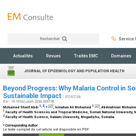
Rechercher
Service C
Rechercher
Actualités
Revues
Traités EMC
Domaines
JOURNAL OF EPIDEMIOLOGY AND POPULATION HEALTH
Beyond Progress: Why Malaria Control in So
Sustainable Impact
- 07/07/26
Doi : 10.1016/j.jeph.2026.203778
1
,
2
,
⁎
1
Mohamed Sharif Abdi
, Ismahan Ali Mohamed
, Abdirahman Moham
1
Faculty of Health Sciences and Tropical Medicine, Somali National University
2
Faculty of Health Science, Salaam University, Mogadishu, Somalia
⁎
Corresponding Author.
Le texte complet de cet article est disponible en PDF.