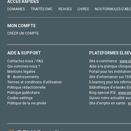
ACCÈS RAPIDES
DOMAINES
TRAITÉS EMC
REVUES
LIVRES
NOS FORMULES D'AB
MON COMPTE
CRÉER UN COMPTE
AIDE & SUPPORT
PLATEFORMES ELSE
Contactez-nous / FAQ
Site e-commerce :
www.el
Qui sommes-nous ?
Aide à la pratique clinique
Mentions légales
Portail pour les institution
© - Avertissements
Site d'information sur l'E
Termes et conditions d'utilisation
E-learning pour les infirmi
Politique rédactionnelle
Bibliothèque d'e-books Els
Politique publicitaire
Blog special IFSI :
www.gen
Cookie settings
Suivez notre actualité sur
Politique de la vie privée
Site d'emploi en santé :
e