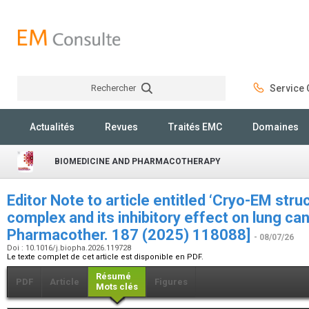
Rechercher
Service C
Rechercher
Actualités
Revues
Traités EMC
Domaines
BIOMEDICINE AND PHARMACOTHERAPY
Editor Note to article entitled ‘Cryo-EM s
complex and its inhibitory effect on lung ca
Pharmacother. 187 (2025) 118088]
- 08/07/26
Doi : 10.1016/j.biopha.2026.119728
Le texte complet de cet article est disponible en PDF.
Résumé
PDF
Article
Figures
Mots clés