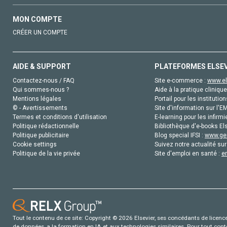
MON COMPTE
CRÉER UN COMPTE
AIDE & SUPPORT
PLATEFORMES ELSE
Contactez-nous / FAQ
Site e-commerce :
www.el
Qui sommes-nous ?
Aide à la pratique clinique
Mentions légales
Portail pour les institution
© - Avertissements
Site d'information sur l'E
Termes et conditions d'utilisation
E-learning pour les infirmi
Politique rédactionnelle
Bibliothèque d'e-books Els
Politique publicitaire
Blog special IFSI :
www.gen
Cookie settings
Suivez notre actualité sur
Politique de la vie privée
Site d'emploi en santé :
e
Tout le contenu de ce site: Copyright © 2026 Elsevier, ses concédants de licence e
de données, a la formation en IA et aux technologies similaires. Pour tout con