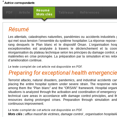
*
Autrice correspondante.
Résumé
PDF
Article
Tableaux
Références
Mots clés
Résumé
Les attentats, catastrophes naturelles, pandémies ou accidents industriels
qui met sous tension l’ensemble du système hospitalier. La réponse repose su
rang desquels le Plan blanc et le dispositif Orsan. L’organisation hospi
exceptionnelles est analysée à travers le déclenchement et la coordi
réorganisation du plateau technique selon les principes du damage control, 
matérielles en crise prolongée. La préparation par la simulation et les reto
d’amélioration continue.
Le texte complet de cet article est disponible en PDF.
Preparing for exceptional health emergencies 
Terrorist attacks, natural disasters, pandemics, and industrial accidents ca
placing the entire hospital system under severe strain. The response rel
among them the “Plan blanc” and the “ORSAN” framework. Hospital organiza
situations is analyzed through the activation and coordination of emergency
technical care areas in accordance with damage control principles, and
resources during prolonged crises. Preparation through simulation an
continuous improvement.
Le texte complet de cet article est disponible en PDF.
Mots clés :
afflux massif de victimes,
damage control
, organisation hospitali