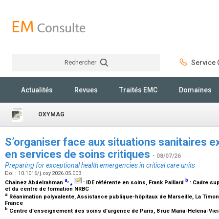
Rechercher
Service C
Rechercher
Actualités
Revues
Traités EMC
Domaines
OXYMAG
S’organiser face aux situations sanitaires e
en services de soins critiques
- 08/07/26
Preparing for exceptional health emergencies in critical care units
Doi : 10.1016/j.oxy.2026.05.003
a
,
b
Chainez Abdelrahman
⁎
:
IDE référente en soins
, Frank Paillard
:
Cadre sup
et du centre de formation NRBC
a
Réanimation polyvalente, Assistance publique-hôpitaux de Marseille, La Timone,
France
b
Centre d’enseignement des soins d’urgence de Paris, 8 rue Maria-Helena-Vieir