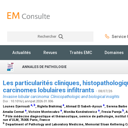
Rechercher
Service C
Rechercher
Actualités
Revues
Traités EMC
Domaines
ANNALES DE PATHOLOGIE
Les particularités cliniques, histopathologi
carcinomes lobulaires infiltrants
- 08/07/26
Invasive lobular carcinoma: Clinicopathologic and biological insights
Doi : 10.1016/j.annpat.2026.01.006
a
,
b
a
a
Lounes Djerroudi
, Rigleta Brahimaj
, Ahmad El Sabeh-Ayoun
, Serena Barbe
a
a
a
b
Amalia Cernat
, Victoire Montecalvo
, Monika Kondratowicz
, Fresia Pareja
, 
a
Pôle médecine diagnostique et théranostique, service de pathologie, institut 
rue d’ULM, 75005 Paris, France
b
Department of Pathology and Laboratory Medicine, Memorial Sloan Kettering Ca