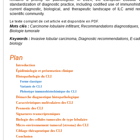
standardization of diagnostic practice, including codified use of immunohis
current diagnostic, biological, and therapeutic landscape of ILC amid r
scientific community.
Le texte complet de cet article est disponible en PDF.
Mots clés :
Carcinome lobulaire infiltrant, Recommandations diagnostiques
Biologie tumorale
Keywords :
Invasive lobular carcinoma, Diagnostic recommendations, E-ca
biology
Plan
Introduction
Épidémiologie et présentation clinique
Histopathologie du CLI
Forme classique
Variants de CLI
Phénotype immunohistochimique du CLI
Démarche diagnostique histopathologique
Caractéristiques moléculaires des CLI
Pronostic des CLI
Signatures transcriptomiques
Biologie des cellules tumorales de type lobulaire
Micro-environnement tumoral (stroma) des CLI
Ciblage thérapeutique des CLI
Conclusion