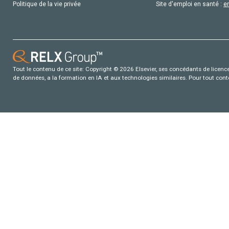
Politique de la vie privée
Site d'emploi en santé :
e
Tout le contenu de ce site: Copyright © 2026 Elsevier, ses concédants de licence e
de données, a la formation en IA et aux technologies similaires. Pour tout con