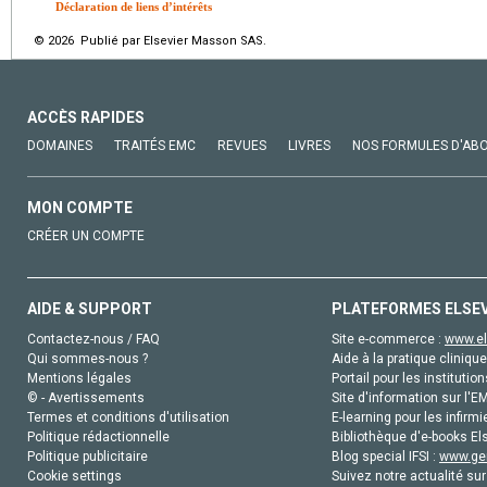
Déclaration de liens d’intérêts
© 2026 Publié par Elsevier Masson SAS.
ACCÈS RAPIDES
DOMAINES
TRAITÉS EMC
REVUES
LIVRES
NOS FORMULES D'AB
MON COMPTE
CRÉER UN COMPTE
AIDE & SUPPORT
PLATEFORMES ELSE
Contactez-nous / FAQ
Site e-commerce :
www.el
Qui sommes-nous ?
Aide à la pratique clinique
Mentions légales
Portail pour les institution
© - Avertissements
Site d'information sur l'E
Termes et conditions d'utilisation
E-learning pour les infirmi
Politique rédactionnelle
Bibliothèque d'e-books Els
Politique publicitaire
Blog special IFSI :
www.gen
Cookie settings
Suivez notre actualité sur