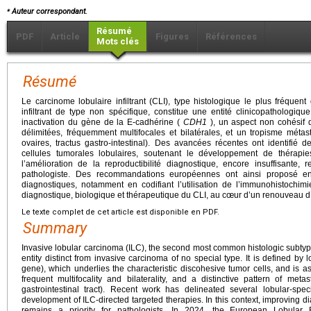
⁎
Auteur correspondant.
Résumé
PDF
Article
Figures
Références
Mots clés
Résumé
Le carcinome lobulaire infiltrant (CLI), type histologique le plus fréque
infiltrant de type non spécifique, constitue une entité clinicopathologique
inactivation du gène de la E-cadhérine (
CDH1
), un aspect non cohésif d
délimitées, fréquemment multifocales et bilatérales, et un tropisme métast
ovaires, tractus gastro-intestinal). Des avancées récentes ont identifié d
cellules tumorales lobulaires, soutenant le développement de thérapie
l’amélioration de la reproductibilité diagnostique, encore insuffisante,
pathologiste. Des recommandations européennes ont ainsi proposé en
diagnostiques, notamment en codifiant l’utilisation de l’immunohistochimie
diagnostique, biologique et thérapeutique du CLI, au cœur d’un renouveau d’
Le texte complet de cet article est disponible en PDF.
Summary
Invasive lobular carcinoma (ILC), the second most common histologic subtype 
entity distinct from invasive carcinoma of no special type. It is defined by 
gene), which underlies the characteristic discohesive tumor cells, and is as
frequent multifocality and bilaterality, and a distinctive pattern of met
gastrointestinal tract). Recent work has delineated several lobular-speci
development of ILC-directed targeted therapies. In this context, improving dia
remains a priority for pathologists. In 2024, the European Lobular