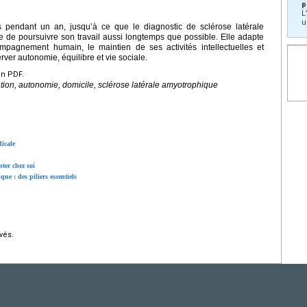
p
L
u
 pendant un an, jusqu’à ce que le diagnostic de sclérose latérale
 de poursuivre son travail aussi longtemps que possible. Elle adapte
mpagnement humain, le maintien de ses activités intellectuelles et
er autonomie, équilibre et vie sociale.
en PDF.
on, autonomie, domicile, sclérose latérale amyotrophique
dicale
ter chez soi
ique : des piliers essentiels
vés.