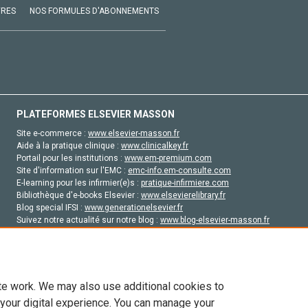
VRES
NOS FORMULES D'ABONNEMENTS
PLATEFORMES ELSEVIER MASSON
Site e-commerce :
www.elsevier-masson.fr
Aide à la pratique clinique :
www.clinicalkey.fr
Portail pour les institutions :
www.em-premium.com
Site d'information sur l'EMC :
emc-info.em-consulte.com
E-learning pour les infirmier(e)s :
pratique-infirmiere.com
Bibliothèque d'e-books Elsevier :
www.elsevierelibrary.fr
Blog special IFSI :
www.generationelsevier.fr
Suivez notre actualité sur notre blog :
www.blog-elsevier-masson.fr
Site d'emploi en santé :
emploisante.com
te work. We may also use additional cookies to
 your digital experience. You can manage your