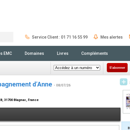
Service Client : 01 71 16 55 99
Mes alertes
Rechercher
és EMC
Domaines
Livres
Compléments
S'abonner
ompagnement d’Anne
- 08/07/26
 B, 31700 Blagnac, France
B