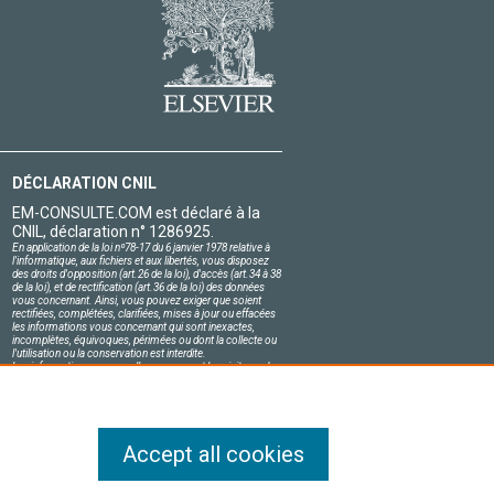
DÉCLARATION CNIL
EM-CONSULTE.COM est déclaré à la
CNIL, déclaration n° 1286925.
En application de la loi nº78-17 du 6 janvier 1978 relative à
l'informatique, aux fichiers et aux libertés, vous disposez
des droits d'opposition (art.26 de la loi), d'accès (art.34 à 38
de la loi), et de rectification (art.36 de la loi) des données
vous concernant. Ainsi, vous pouvez exiger que soient
rectifiées, complétées, clarifiées, mises à jour ou effacées
les informations vous concernant qui sont inexactes,
incomplètes, équivoques, périmées ou dont la collecte ou
l'utilisation ou la conservation est interdite.
Les informations personnelles concernant les visiteurs de
notre site, y compris leur identité, sont confidentielles.
Le responsable du site s'engage sur l'honneur à respecter
les conditions légales de confidentialité applicables en
France et à ne pas divulguer ces informations à des tiers.
Accept all cookies