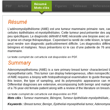
Résumé
PDF
Article
Figures
Tableaux
Référence
Mots clés
Résumé
L’adénomyoépithéliome (AME) est une tumeur mammaire primaire rare, carac
cellules épithéliales et myoépithéliales. Cette tumeur peut présenter des 
peu spécifiques. Le diagnostic définitif d’AME nécessite une biopsie avec u
la prise en charge thérapeutique. Cependant la rareté de cette lésion, le ty
peut rendre son diagnostic particulièrement difficile. Les diagnostics diff
bénignes et malignes. Nous présentons ici le cas d’une patiente de 76 ans 
mammaire.
Le texte complet de cet article est disponible en PDF.
Summary
Adenomyoepithelioma (AME) is a rare primary breast tumor characterized by 
myoepithelial cells. This tumor can display heterogeneous, often nonspecific,
of AME requires a biopsy with histopathological examination to guide therap
this lesion, the type of sampling, and its polymorphic appearance can ma
Differential diagnoses are extensive, encompassing both benign and malign
of a 76-year-old female patient along with a review of the literature on breast
Le texte complet de cet article est disponible en PDF.
Mots clés :
Tumeur mammaire, Bénigne, Tumeur épithéliale-myoépithéliale
Keywords :
Breast tumor, Benign, Epithelial-myoepithelial tumor, Adenomyo