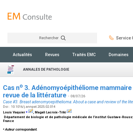
Rechercher
Service C
Rechercher
Actualités
Revues
Traités EMC
Domaines
ANNALES DE PATHOLOGIE
o
Cas n
3. Adénomyoépithéliome mammaire : 
revue de la littérature
- 08/07/26
Case #3. Breast adenomyoepithelioma: About a case and review of the lite
Doi : 10.1016/j.annpat.2025.02.014
⁎
Louis Vaquier
, Magali Lacroix-Triki
Département de biologie et de pathologie médicale de l’institut Gustave-Roussy, 1
France
⁎
Auteur correspondant.