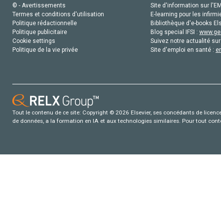
© - Avertissements
Site d'information sur l'E
Termes et conditions d'utilisation
E-learning pour les infirmi
Politique rédactionnelle
Bibliothèque d'e-books Els
Politique publicitaire
Blog special IFSI :
www.gen
Cookie settings
Suivez notre actualité sur
Politique de la vie privée
Site d'emploi en santé :
e
Tout le contenu de ce site: Copyright © 2026 Elsevier, ses concédants de licence e
de données, a la formation en IA et aux technologies similaires. Pour tout con