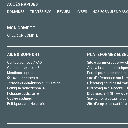
ACCÈS RAPIDES
DOMAINES
TRAITÉS EMC
REVUES
LIVRES
NOS FORMULES D'AB
MON COMPTE
CRÉER UN COMPTE
AIDE & SUPPORT
PLATEFORMES ELSE
Contactez-nous / FAQ
Site e-commerce :
www.el
Qui sommes-nous ?
Aide à la pratique clinique
Mentions légales
Portail pour les institution
© - Avertissements
Site d'information sur l'E
Termes et conditions d'utilisation
E-learning pour les infirmi
Politique rédactionnelle
Bibliothèque d'e-books Els
Politique publicitaire
Blog special IFSI :
www.gen
Cookie settings
Suivez notre actualité sur
Politique de la vie privée
Site d'emploi en santé :
e