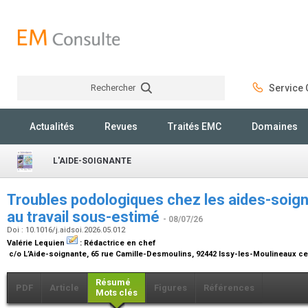
Rechercher
Service C
Rechercher
Actualités
Revues
Traités EMC
Domaines
L'AIDE-SOIGNANTE
Troubles podologiques chez les aides-soign
au travail sous-estimé
- 08/07/26
Doi : 10.1016/j.aidsoi.2026.05.012
Valérie Lequien
:
Rédactrice en chef
c/o L’Aide-soignante, 65 rue Camille-Desmoulins, 92442 Issy-les-Moulineaux c
Résumé
PDF
Article
Figures
Références
Mots clés