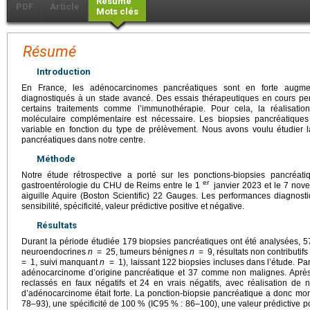
Résumé
PDF
Article
Mots clés
Résumé
Introduction
En France, les adénocarcinomes pancréatiques sont en forte augment
diagnostiqués à un stade avancé. Des essais thérapeutiques en cours perm
certains traitements comme l’immunothérapie. Pour cela, la réalisati
moléculaire complémentaire est nécessaire. Les biopsies pancréatiques so
variable en fonction du type de prélèvement. Nous avons voulu étudier la
pancréatiques dans notre centre.
Méthode
Notre étude rétrospective a porté sur les ponctions-biopsies pancréat
er
gastroentérologie du CHU de Reims entre le 1
janvier 2023 et le 7 nov
aiguille Aquire (Boston Scientific) 22 Gauges. Les performances diagnost
sensibilité, spécificité, valeur prédictive positive et négative.
Résultats
Durant la période étudiée 179 biopsies pancréatiques ont été analysées, 57
neuroendocrines
n
=
25, tumeurs bénignes
n
=
9, résultats non contributifs
=
1, suivi manquant
n
=
1), laissant 122 biopsies incluses dans l’étude. P
adénocarcinome d’origine pancréatique et 37 comme non malignes. Après 
reclassés en faux négatifs et 24 en vrais négatifs, avec réalisation de 
d’adénocarcinome était forte. La ponction-biopsie pancréatique a donc mon
78–93), une spécificité de 100 % (IC95 % : 86–100), une valeur prédictive 