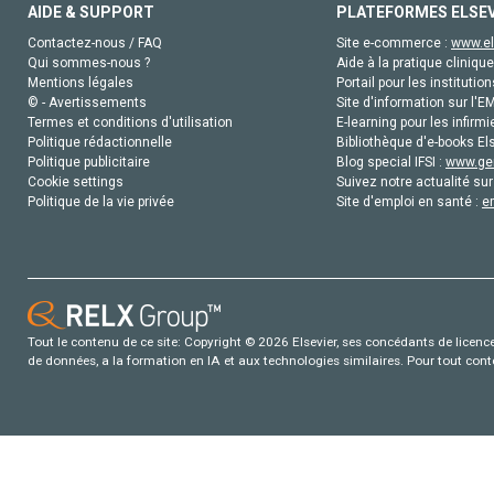
AIDE & SUPPORT
PLATEFORMES ELSE
Contactez-nous / FAQ
Site e-commerce :
www.el
Qui sommes-nous ?
Aide à la pratique clinique
Mentions légales
Portail pour les institution
© - Avertissements
Site d'information sur l'E
Termes et conditions d'utilisation
E-learning pour les infirmi
Politique rédactionnelle
Bibliothèque d'e-books Els
Politique publicitaire
Blog special IFSI :
www.gen
Cookie settings
Suivez notre actualité sur
Politique de la vie privée
Site d'emploi en santé :
e
Tout le contenu de ce site: Copyright © 2026 Elsevier, ses concédants de licence e
de données, a la formation en IA et aux technologies similaires. Pour tout con