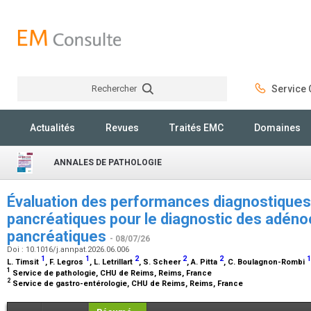
Rechercher
Service C
Rechercher
Actualités
Revues
Traités EMC
Domaines
ANNALES DE PATHOLOGIE
Évaluation des performances diagnostiques
pancréatiques pour le diagnostic des adén
pancréatiques
- 08/07/26
Doi : 10.1016/j.annpat.2026.06.006
1
1
2
2
2
1
L. Timsit
, F. Legros
, L. Letrillart
, S. Scheer
, A. Pitta
, C. Boulagnon-Rombi
1
Service de pathologie, CHU de Reims, Reims, France
2
Service de gastro-entérologie, CHU de Reims, Reims, France