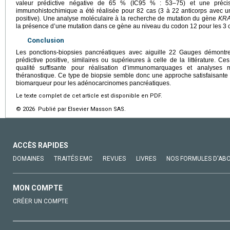
valeur prédictive négative de 65 % (IC95 % : 53–75) et une préc
immunohistochimique a été réalisée pour 82 cas (3 à 22 anticorps avec 
positive). Une analyse moléculaire à la recherche de mutation du gène
KR
la présence d’une mutation dans ce gène au niveau du codon 12 pour les 3 
Conclusion
Les ponctions-biopsies pancréatiques avec aiguille 22 Gauges démontren
prédictive positive, similaires ou supérieures à celle de la littérature. Ce
qualité suffisante pour réalisation d’immunomarquages et analyses 
théranostique. Ce type de biopsie semble donc une approche satisfaisante 
biomarqueur pour les adénocarcinomes pancréatiques.
Le texte complet de cet article est disponible en PDF.
© 2026 Publié par Elsevier Masson SAS.
ACCÈS RAPIDES
DOMAINES
TRAITÉS EMC
REVUES
LIVRES
NOS FORMULES D'AB
MON COMPTE
CRÉER UN COMPTE