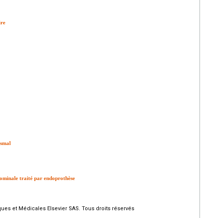
ire
ismal
dominale traité par endoprothèse
ques et Médicales Elsevier SAS. Tous droits réservés