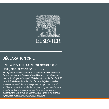
DÉCLARATION CNIL
EM-CONSULTE.COM est déclaré à la
CNIL, déclaration n° 1286925.
En application de la loi nº78-17 du 6 janvier 1978 relative à
l'informatique, aux fichiers et aux libertés, vous disposez
des droits d'opposition (art.26 de la loi), d'accès (art.34 à 38
de la loi), et de rectification (art.36 de la loi) des données
vous concernant. Ainsi, vous pouvez exiger que soient
rectifiées, complétées, clarifiées, mises à jour ou effacées
les informations vous concernant qui sont inexactes,
incomplètes, équivoques, périmées ou dont la collecte ou
l'utilisation ou la conservation est interdite.
Les informations personnelles concernant les visiteurs de
notre site, y compris leur identité, sont confidentielles.
Le responsable du site s'engage sur l'honneur à respecter
les conditions légales de confidentialité applicables en