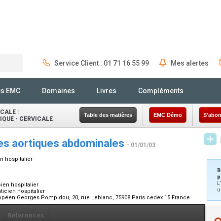
Service Client : 01 71 16 55 99
Mes alertes
Rechercher
és EMC
Domaines
Livres
Compléments
CALE :
Table des matières
EMC Démo
S'abon
QUE - CERVICALE
es aortiques abdominales
- 01/01/03
n hospitalier
B
p
L
ien hospitalier
u
ticien hospitalier
uropéen Georges Pompidou, 20, rue Leblanc, 75908 Paris cedex 15 France
Références