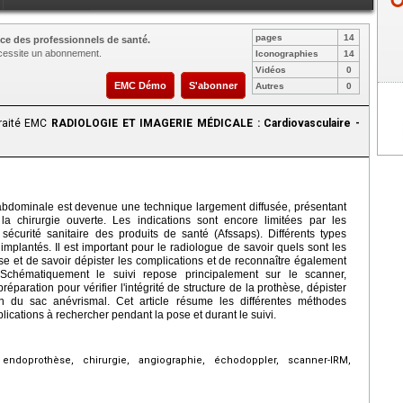
pages
14
ce des professionnels de santé.
nécessite un abonnement.
Iconographies
14
Vidéos
0
EMC Démo
S'abonner
Autres
0
traité EMC
RADIOLOGIE ET IMAGERIE MÉDICALE : Cardiovasculaire -
 abdominale est devenue une technique largement diffusée, présentant
a chirurgie ouverte. Les indications sont encore limitées par les
écurité sanitaire des produits de santé (Afssaps). Différents types
mplantés. Il est important pour le radiologue de savoir quels sont les
ose et de savoir dépister les complications et de reconnaître également
 Schématiquement le suivi repose principalement sur le scanner,
éparation pour vérifier l'intégrité de structure de la prothèse, dépister
on du sac anévrismal. Cet article résume les différentes méthodes
plications à rechercher pendant la pose et durant le suivi.
ndoprothèse, chirurgie, angiographie, échodoppler, scanner-IRM,