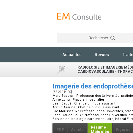
Rechercher
Actualités
Revues
Trait
RADIOLOGIE ET IMAGERIE MÉDI
CARDIOVASCULAIRE - THORACI
Imagerie des endoprothès
[32-210-H-20]
Marc Sapoval :
Professeur des Universités, praticie
Anne Long :
Praticien hospitalier
Jean Baqué :
Chef de clinique assistant
Arshid Azarine :
Chef de clinique assistant
Elie Mousseaux :
Professeur des Universités, pratic
Jean-Claude Gaux :
Professeur des Universités, pra
Service de radiologie cardiovasculaire, hôpital E
Résumé
PDF
Article
Figures
Mots clés