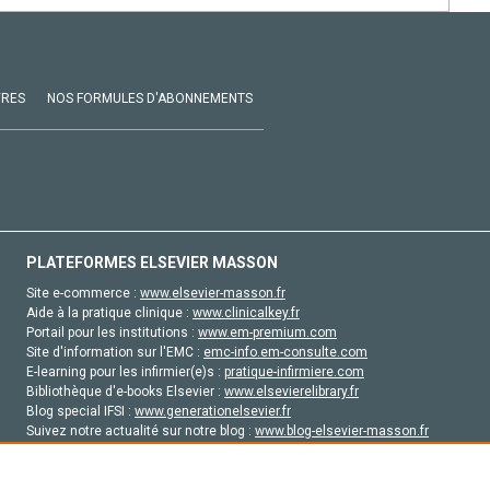
VRES
NOS FORMULES D'ABONNEMENTS
PLATEFORMES ELSEVIER MASSON
Site e-commerce :
www.elsevier-masson.fr
Aide à la pratique clinique :
www.clinicalkey.fr
Portail pour les institutions :
www.em-premium.com
Site d'information sur l'EMC :
emc-info.em-consulte.com
E-learning pour les infirmier(e)s :
pratique-infirmiere.com
Bibliothèque d'e-books Elsevier :
www.elsevierelibrary.fr
Blog special IFSI :
www.generationelsevier.fr
Suivez notre actualité sur notre blog :
www.blog-elsevier-masson.fr
Site d'emploi en santé :
emploisante.com