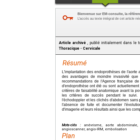
Bienvenue sur EM-consulte, la référen
L’accès au texte intégral de cet article 
Article archivé
, publié initialement dans le 
Thoracique - Cervicale
Résumé
L'implantation des endoprothèses de l'aorte
des avantages de moindre invasivité que l
recommandations de l'Agence française de s
d'endoprothèse ont été ou sont actuellement i
critères de faisabilité anatomique avant la p
les critères de succès pendant le suivi.
l'échodoppler et les clichés d'abdomen sans pr
l'absence de fuite et documenter l'évoluti
d'imagerie et leurs résultats ainsi que les com
Mots-clés :
anévrisme, aorte abdominale, e
angioscanner, angio-IRM, embolisation
Plan