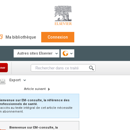
Ma bibliothèque
Connexion
Autres sites Elsevier
ner
Export
Article suivant
ienvenue sur EM-consulte, la référence des
rofessionnels de santé.
’accès au texte intégral de cet article nécessite
n abonnement.
Bienvenue sur EM-consulte, la