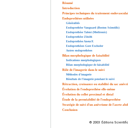
Résumé
Introduction
Principes techniques du traitement endovascula
Endoprothèses utilisées
Généralités
Endoprothèse Vanguard (Boston Scientific)
Endoprothèse Talent (Medtronic)
Endoprothèse Zénith
Endoprothèse AneurX
Endoprothèses Gore Excluder
Autres endoprothèses
Bilan morphologique de faisabilité
Indications morphologiques
Bilan morphologique de faisabilité
Rôle de l'imagerie dans le suivi
Méthodes d'imagerie
Résultats de l'imagerie pendant le suivi
Rétraction, croissance ou stabilité du sac anévr
Évolution de l'endoprothèse elle-même
Évolution du collet proximal et distal
Étude de la perméabilité de l'endoprothèse
Stratégie de suivi d'un anévrisme de l'aorte ab
Conclusion
© 2003 Éditions Scientifi