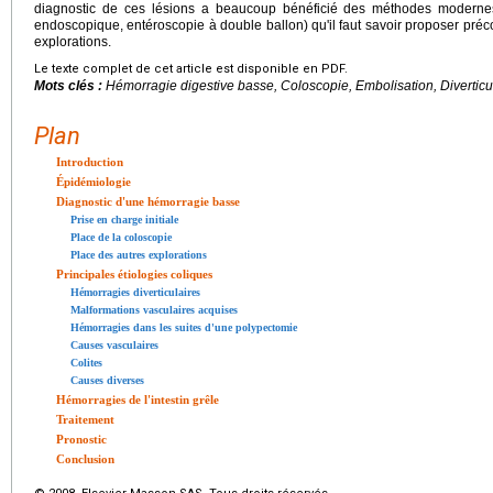
diagnostic de ces lésions a beaucoup bénéficié des méthodes modernes
endoscopique, entéroscopie à double ballon) qu'il faut savoir proposer pré
explorations.
Le texte complet de cet article est disponible en PDF.
Mots clés :
Hémorragie digestive basse, Coloscopie, Embolisation, Diverticu
Plan
Introduction
Épidémiologie
Diagnostic d'une hémorragie basse
Prise en charge initiale
Place de la coloscopie
Place des autres explorations
Principales étiologies coliques
Hémorragies diverticulaires
Malformations vasculaires acquises
Hémorragies dans les suites d'une polypectomie
Causes vasculaires
Colites
Causes diverses
Hémorragies de l'intestin grêle
Traitement
Pronostic
Conclusion