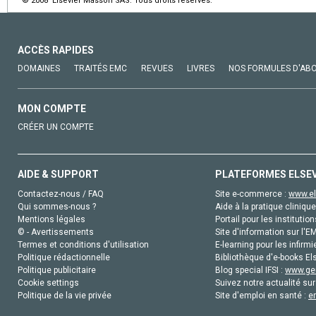
© 2008 Elsevier Masson SAS. Tous droits réservés.
ACCÈS RAPIDES
DOMAINES
TRAITÉS EMC
REVUES
LIVRES
NOS FORMULES D'AB
MON COMPTE
CRÉER UN COMPTE
AIDE & SUPPORT
PLATEFORMES ELSE
Contactez-nous / FAQ
Site e-commerce :
www.el
Qui sommes-nous ?
Aide à la pratique clinique
Mentions légales
Portail pour les institution
© - Avertissements
Site d'information sur l'E
Termes et conditions d'utilisation
E-learning pour les infirmi
Politique rédactionnelle
Bibliothèque d'e-books Els
Politique publicitaire
Blog special IFSI :
www.gen
Cookie settings
Suivez notre actualité sur
Politique de la vie privée
Site d'emploi en santé :
e