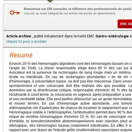
Bienvenue sur EM-consulte, la référence des professionnels de santé.
L’accès au texte intégral de cet article nécessite un abonnement.
EMC D
Article archivé
, publié initialement dans le traité EMC
Gastro-entérologie
et
cliquez ici pour y accéder
Résumé
Environ 20 % des hémorragies digestives sont des hémorragies basses en ra
l'angle de Treitz. La lésion responsable siège dans 90 % des cas sur l
évocateur est la survenue de rectorragies de sang rouge mais un méléna n
droite ou intestinale. En cas de rectorragies abondantes « lie de vi
d'hémorragie, à présentation basse, ne doit pas être méconnue. Dans envir
spontanément et une coloscopie doit être réalisée dès que possible. L
dominées par la diverticulose colique, responsable d'environ 40 % des é
récidivante à court terme, la coloscopie en urgence après préparation a une re
et une morbidité faible. Elle peut parfois déboucher sur un geste hémostatiq
et moyen termes. En cas d'hémorragie active abondante, une tomoden
artériographie ont d'autant plus de chance de localiser le saignement que c
hémorragique visible à l'artériographie, l'embolisation permet dans 90 % des
risque de récidive hémorragique d'environ 10 %. En cas de coloscopie non
d'emblée, la tomodensitométrie abdominopelvienne avec injection peut ai
étiologique, des hémorragies basses notamment intestinales. En effet, 5
rapport avec une lésion de l'intestin grêle (malformations vasculaires acquise