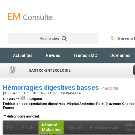
Rechercher
Service C
Rechercher
Actualités
Revues
Traités EMC
Domaines
GASTRO-ENTÉROLOGIE
Hémorragies digestives basses
- 16/09/08
[9-006-A-11] - Doi : 10.1016/S1155-1968(08)46441-6
⁎
G. Lesur
, I. Grigoriu
Fédération des spécialités digestives, Hôpital Ambroise Paré, 9, avenue Charles
France
Auteur correspondant.
Résumé
Arbr
PDF
Article
Figures
Testez-vous
Mots clés
déci