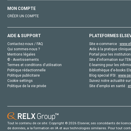
MON COMPTE
CRÉER UN COMPTE
AIDE & SUPPORT
PLATEFORMES ELSE
Contactez-nous / FAQ
Site e-commerce :
www.el
Qui sommes-nous ?
Aide à la pratique clinique
Mentions légales
Portail pour les institution
© - Avertissements
Site d'information sur l'E
Termes et conditions d'utilisation
E-learning pour les infirmi
Politique rédactionnelle
Bibliothèque d'e-books Els
Politique publicitaire
Blog special IFSI :
www.gen
Cookie settings
Suivez notre actualité sur
Politique de la vie privée
Site d'emploi en santé :
e
Tout le contenu de ce site: Copyright © 2026 Elsevier, ses concédants de licence e
de données, a la formation en IA et aux technologies similaires. Pour tout con