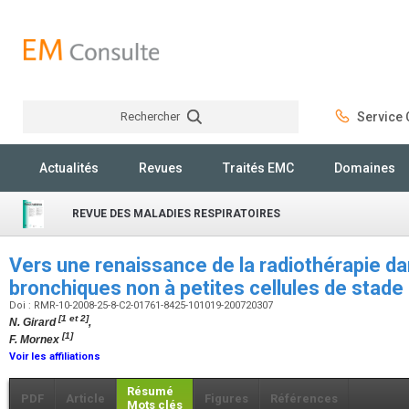
Rechercher
Service C
Rechercher
Actualités
Revues
Traités EMC
Domaines
REVUE DES MALADIES RESPIRATOIRES
Vers une renaissance de la radiothérapie d
bronchiques non à petites cellules de stad
Doi : RMR-10-2008-25-8-C2-01761-8425-101019-200720307
[1 et 2]
N. Girard
,
[1]
F. Mornex
Voir les affiliations
Résumé
PDF
Article
Figures
Références
Mots clés