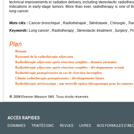
technical improvements in radiation delivery, including stereotactic radiothe
indications in early-stage tumors. More than ever, radiotherapy is one of t
lung cancer.
Mots clés :
Cancer bronchique , Radiothérapie , Stéréotaxie , Chirurgie , Tr
Keywords:
Lung cancer , Radiotherapy , Stereotactic treatment , Surgery , P
Plan
Résumé
Rationnel de la radiothérapie adjuvante
Radiothérapie adjuvante après résection complète : données anciennes
Radiothérapie adjuvante après résection complète : développements actuels
Radiothérapie postopératoire en cas de résection incomplète
Chimio-radiothérapie postopératoire : développements futurs
Radiothérapie stéréotaxique : une nouvelle option thérapeutique pour les tumeurs 
© 2008 Elsevier Masson SAS. Tous droits réservés.
ACCÈS RAPIDES
DOMAINES
TRAITÉS EMC
REVUES
LIVRES
NOS FORMULES D'AB