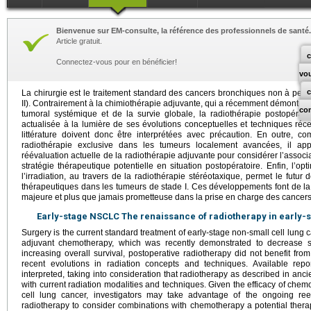
Bienvenue sur EM-consulte, la référence des professionnels de santé.
Article gratuit.
c
Connectez-vous pour en bénéficier!
vo
La chirurgie est le traitement standard des cancers bronchiques non à petite
II). Contrairement à la chimiothérapie adjuvante, qui a récemment démontré 
co
tumoral systémique et de la survie globale, la radiothérapie postopérato
actualisée à la lumière de ses évolutions conceptuelles et techniques ré
littérature doivent donc être interprétées avec précaution. En outre, co
radiothérapie exclusive dans les tumeurs localement avancées, il app
réévaluation actuelle de la radiothérapie adjuvante pour considérer l’asso
stratégie thérapeutique potentielle en situation postopératoire. Enfin, l’op
l’irradiation, au travers de la radiothérapie stéréotaxique, permet le futu
thérapeutiques dans les tumeurs de stade I. Ces développements font de la
majeure et plus que jamais prometteuse dans la prise en charge des cancer
Early-stage NSCLC The renaissance of radiotherapy in early-s
Surgery is the current standard treatment of early-stage non-small cell lung c
adjuvant chemotherapy, which was recently demonstrated to decrease s
increasing overall survival, postoperative radiotherapy did not benefit fro
recent evolutions in radiation concepts and techniques. Available rep
interpreted, taking into consideration that radiotherapy as described in anc
with current radiation modalities and techniques. Given the efficacy of chem
cell lung cancer, investigators may take advantage of the ongoing reev
radiotherapy to consider combinations with chemotherapy a potential therape