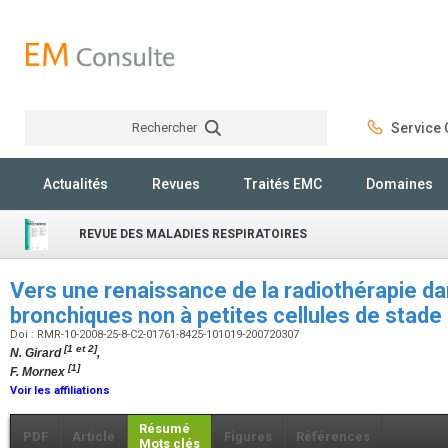
Rechercher
Service C
Rechercher
Actualités
Revues
Traités EMC
Domaines
REVUE DES MALADIES RESPIRATOIRES
Vers une renaissance de la radiothérapie d
bronchiques non à petites cellules de stad
Doi : RMR-10-2008-25-8-C2-01761-8425-101019-200720307
[1 et 2]
N. Girard
,
[1]
F. Mornex
Voir les affiliations
Résumé
PDF
Article
Figures
Références
Mots clés