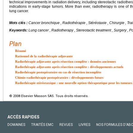
technical improvements in radiation delivery, including stereotactic radiothe
indications in early-stage tumors. More than ever, radiotherapy is one of t
lung cancer.
Mots clés :
Cancer bronchique , Radiothérapie , Stéréotaxie , Chirurgie , Tr
Keywords:
Lung cancer , Radiotherapy , Stereotactic treatment , Surgery , P
Plan
Résumé
Rationnel de la radiothérapie adjuvante
Radiothérapie adjuvante après résection complète : données anciennes
Radiothérapie adjuvante après résection complète : développements actuels
Radiothérapie postopératoire en cas de résection incomplète
Chimio-radiothérapie postopératoire : développements futurs
Radiothérapie stéréotaxique : une nouvelle option thérapeutique pour les tumeurs 
© 2008 Elsevier Masson SAS. Tous droits réservés.
ACCÈS RAPIDES
DOMAINES
TRAITÉS EMC
REVUES
LIVRES
NOS FORMULES D'AB