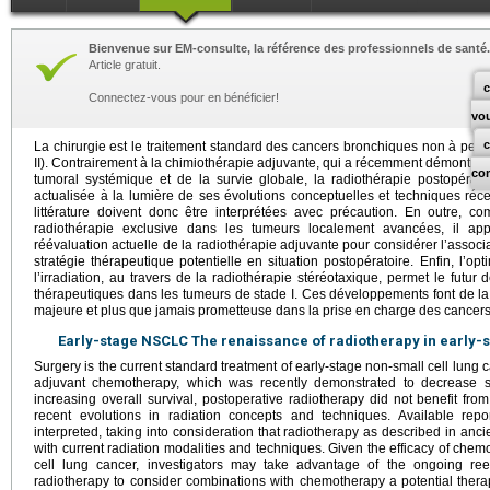
Bienvenue sur EM-consulte, la référence des professionnels de santé.
Article gratuit.
c
Connectez-vous pour en bénéficier!
vo
La chirurgie est le traitement standard des cancers bronchiques non à petite
II). Contrairement à la chimiothérapie adjuvante, qui a récemment démontré 
co
tumoral systémique et de la survie globale, la radiothérapie postopérato
actualisée à la lumière de ses évolutions conceptuelles et techniques ré
littérature doivent donc être interprétées avec précaution. En outre, co
radiothérapie exclusive dans les tumeurs localement avancées, il app
réévaluation actuelle de la radiothérapie adjuvante pour considérer l’asso
stratégie thérapeutique potentielle en situation postopératoire. Enfin, l’op
l’irradiation, au travers de la radiothérapie stéréotaxique, permet le futu
thérapeutiques dans les tumeurs de stade I. Ces développements font de la
majeure et plus que jamais prometteuse dans la prise en charge des cancer
Early-stage NSCLC The renaissance of radiotherapy in early-s
Surgery is the current standard treatment of early-stage non-small cell lung c
adjuvant chemotherapy, which was recently demonstrated to decrease s
increasing overall survival, postoperative radiotherapy did not benefit fro
recent evolutions in radiation concepts and techniques. Available rep
interpreted, taking into consideration that radiotherapy as described in anc
with current radiation modalities and techniques. Given the efficacy of chem
cell lung cancer, investigators may take advantage of the ongoing reev
radiotherapy to consider combinations with chemotherapy a potential therape