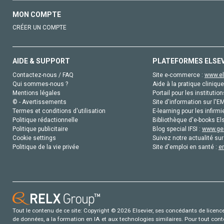
MON COMPTE
CRÉER UN COMPTE
AIDE & SUPPORT
PLATEFORMES ELSE
Contactez-nous / FAQ
Site e-commerce :
www.el
Qui sommes-nous ?
Aide à la pratique clinique
Mentions légales
Portail pour les institution
© - Avertissements
Site d'information sur l'E
Termes et conditions d'utilisation
E-learning pour les infirmi
Politique rédactionnelle
Bibliothèque d'e-books Els
Politique publicitaire
Blog special IFSI :
www.gen
Cookie settings
Suivez notre actualité sur
Politique de la vie privée
Site d'emploi en santé :
e
Tout le contenu de ce site: Copyright © 2026 Elsevier, ses concédants de licence e
de données, a la formation en IA et aux technologies similaires. Pour tout con