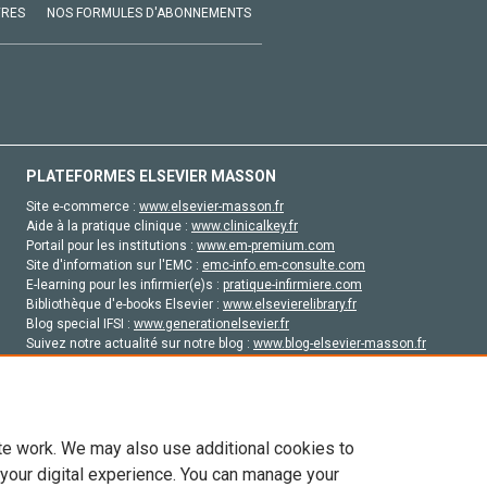
VRES
NOS FORMULES D'ABONNEMENTS
PLATEFORMES ELSEVIER MASSON
Site e-commerce :
www.elsevier-masson.fr
Aide à la pratique clinique :
www.clinicalkey.fr
Portail pour les institutions :
www.em-premium.com
Site d'information sur l'EMC :
emc-info.em-consulte.com
E-learning pour les infirmier(e)s :
pratique-infirmiere.com
Bibliothèque d'e-books Elsevier :
www.elsevierelibrary.fr
Blog special IFSI :
www.generationelsevier.fr
Suivez notre actualité sur notre blog :
www.blog-elsevier-masson.fr
Site d'emploi en santé :
emploisante.com
te work. We may also use additional cookies to
 your digital experience. You can manage your