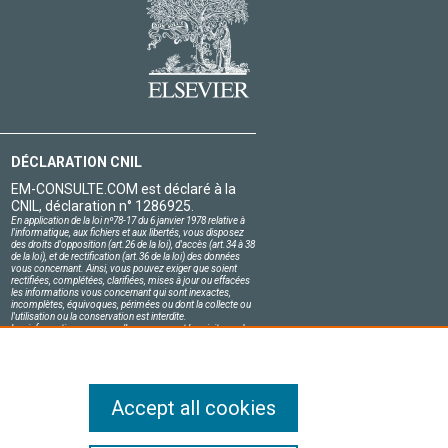
DÉCLARATION CNIL
EM-CONSULTE.COM est déclaré à la
CNIL, déclaration n° 1286925.
En application de la loi nº78-17 du 6 janvier 1978 relative à
l'informatique, aux fichiers et aux libertés, vous disposez
des droits d'opposition (art.26 de la loi), d'accès (art.34 à 38
de la loi), et de rectification (art.36 de la loi) des données
vous concernant. Ainsi, vous pouvez exiger que soient
rectifiées, complétées, clarifiées, mises à jour ou effacées
les informations vous concernant qui sont inexactes,
incomplètes, équivoques, périmées ou dont la collecte ou
l'utilisation ou la conservation est interdite.
Les informations personnelles concernant les visiteurs de
notre site, y compris leur identité, sont confidentielles.
Le responsable du site s'engage sur l'honneur à respecter
les conditions légales de confidentialité applicables en
France et à ne pas divulguer ces informations à des tiers.
Accept all cookies