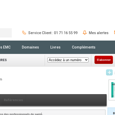
Service Client : 01 71 16 55 99
Mes alertes
Rechercher
és EMC
Domaines
Livres
Compléments
IRES
S'abonner
26
Références
B
ce des professionnels de santé.