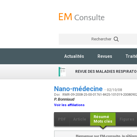
Rechercher
Actualités
Revues
Trait
REVUE DES MALADIES RESPIRATO
Nano-médecine
- 02/10/08
Doi : RMR-09-2008-25-00-01761-8425-101019-2008090
P. Bonniaud
Voir les affiliations
Résumé
PDF
Article
Figures
Mots clés
Bienvenue sur EM-consulte, la référen