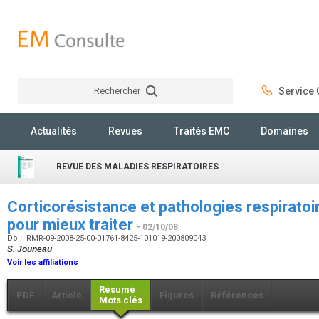
Rechercher
Service C
Rechercher
Actualités
Revues
Traités EMC
Domaines
REVUE DES MALADIES RESPIRATOIRES
Corticorésistance et pathologies respirato
pour mieux traiter
- 02/10/08
Doi : RMR-09-2008-25-00-01761-8425-101019-200809043
S. Jouneau
Voir les affiliations
Résumé
PDF
Article
Figures
Références
Mots clés