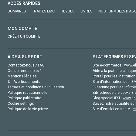
ACCÈS RAPIDES
DOMAINES
TRAITÉS EMC
REVUES
LIVRES
NOS FORMULES D'AB
MON COMPTE
CRÉER UN COMPTE
AIDE & SUPPORT
PLATEFORMES ELSE
Contactez-nous / FAQ
Site e-commerce :
www.el
Qui sommes-nous ?
Aide à la pratique clinique
Mentions légales
Portail pour les institution
© - Avertissements
Site d'information sur l'E
Termes et conditions d'utilisation
E-learning pour les infirmi
Politique rédactionnelle
Bibliothèque d'e-books Els
Politique publicitaire
Blog special IFSI :
www.gen
Cookie settings
Suivez notre actualité sur
Politique de la vie privée
Site d'emploi en santé :
e