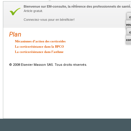
Bienvenue sur EM-consulte, la référence des professionnels de santé.
Article gratuit.
c
Connectez-vous pour en bénéficier!
vo
Plan
co
Mécanismes d’action des corticoïdes
La corticorésistance dans la BPCO
La corticorésistance dans l’asthme
© 2008 Elsevier Masson SAS. Tous droits réservés.