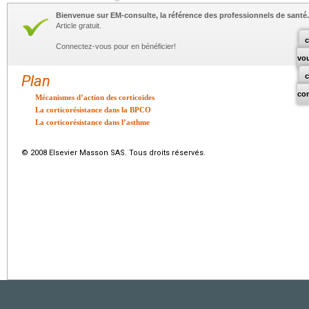
Bienvenue sur EM-consulte, la référence des professionnels de santé.
Article gratuit.
c
Connectez-vous pour en bénéficier!
vo
Plan
co
Mécanismes d’action des corticoïdes
La corticorésistance dans la BPCO
La corticorésistance dans l’asthme
© 2008 Elsevier Masson SAS. Tous droits réservés.