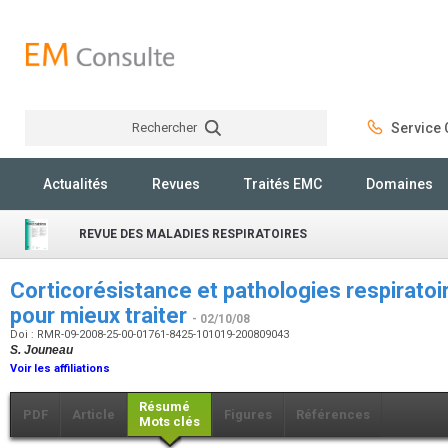
Rechercher
Service C
Rechercher
Actualités
Revues
Traités EMC
Domaines
REVUE DES MALADIES RESPIRATOIRES
Corticorésistance et pathologies respirato
pour mieux traiter
- 02/10/08
Doi : RMR-09-2008-25-00-01761-8425-101019-200809043
S. Jouneau
Voir les affiliations
Résumé
PDF
Article
Figures
Références
Mots clés