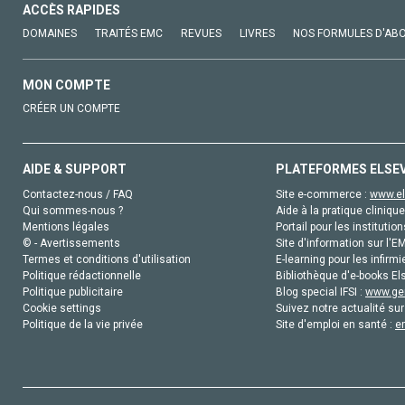
ACCÈS RAPIDES
DOMAINES
TRAITÉS EMC
REVUES
LIVRES
NOS FORMULES D'AB
MON COMPTE
CRÉER UN COMPTE
AIDE & SUPPORT
PLATEFORMES ELSE
Contactez-nous / FAQ
Site e-commerce :
www.el
Qui sommes-nous ?
Aide à la pratique clinique
Mentions légales
Portail pour les institution
© - Avertissements
Site d'information sur l'E
Termes et conditions d'utilisation
E-learning pour les infirmi
Politique rédactionnelle
Bibliothèque d'e-books Els
Politique publicitaire
Blog special IFSI :
www.gen
Cookie settings
Suivez notre actualité sur
Politique de la vie privée
Site d'emploi en santé :
e