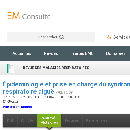
Rechercher
Service C
Rechercher
Actualités
Revues
Traités EMC
Domaines
REVUE DES MALADIES RESPIRATOIRES
Épidémiologie et prise en charge du syndr
respiratoire aiguë
- 02/10/08
Doi : RMR-09-2008-25-00-01761-8425-101019-200809051
C. Girault
Voir les affiliations
Résumé
PDF
Article
Figures
Références
Mots clés