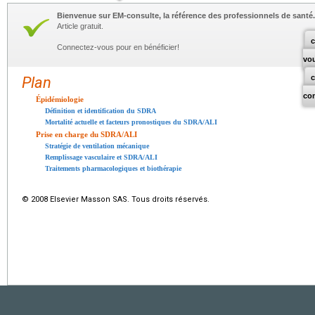
Bienvenue sur EM-consulte, la référence des professionnels de santé.
Article gratuit.
c
Connectez-vous pour en bénéficier!
vo
Plan
co
Épidémiologie
Définition et identification du SDRA
Mortalité actuelle et facteurs pronostiques du SDRA/ALI
Prise en charge du SDRA/ALI
Stratégie de ventilation mécanique
Remplissage vasculaire et SDRA/ALI
Traitements pharmacologiques et biothérapie
© 2008 Elsevier Masson SAS. Tous droits réservés.