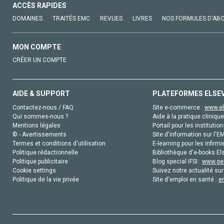
ACCÈS RAPIDES
DOMAINES
TRAITÉS EMC
REVUES
LIVRES
NOS FORMULES D'AB
MON COMPTE
CRÉER UN COMPTE
AIDE & SUPPORT
PLATEFORMES ELSE
Contactez-nous / FAQ
Site e-commerce :
www.el
Qui sommes-nous ?
Aide à la pratique clinique
Mentions légales
Portail pour les institution
© - Avertissements
Site d'information sur l'E
Termes et conditions d'utilisation
E-learning pour les infirmi
Politique rédactionnelle
Bibliothèque d'e-books Els
Politique publicitaire
Blog special IFSI :
www.gen
Cookie settings
Suivez notre actualité sur
Politique de la vie privée
Site d'emploi en santé :
e