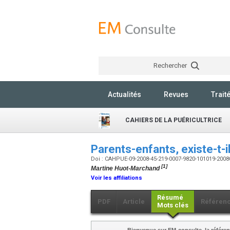
Rechercher
Actualités
Revues
Trait
CAHIERS DE LA PUÉRICULTRICE
Parents-enfants, existe-t-i
Doi : CAHPUE-09-2008-45-219-0007-9820-101019-200
[1]
Martine Huot-Marchand
Voir les affiliations
Résumé
PDF
Article
Référen
Mots clés