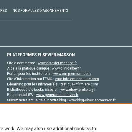
VRES
NOS FORMULES D'ABONNEMENTS
PLATEFORMES ELSEVIER MASSON
Site e-commerce :
www.elsevier-masson.fr
Aide à la pratique clinique :
www.clinicalkey.fr
Portail pour les institutions :
www.em-premium.com
Site d'information sur l'EMC :
emc-info.em-consulte.com
E-learning pour les infirmier(e)s :
pratique-infirmiere.com
Bibliothèque d'e-books Elsevier :
www.elsevierelibrary.fr
Blog special IFSI :
www.generationelsevier.fr
Suivez notre actualité sur notre blog :
www.blog-elsevier-masson.fr
Site d'emploi en santé :
emploisante.com
te work. We may also use additional cookies to