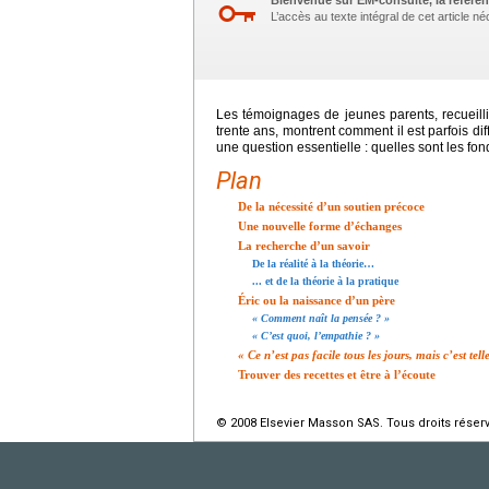
Bienvenue sur EM-consulte, la référen
L’accès au texte intégral de cet article 
Les témoignages de jeunes parents, recueilli
trente ans, montrent comment il est parfois dif
une question essentielle : quelles sont les fo
Plan
De la nécessité d’un soutien précoce
Une nouvelle forme d’échanges
La recherche d’un savoir
De la réalité à la théorie…
... et de la théorie à la pratique
Éric ou la naissance d’un père
« Comment naît la pensée ? »
« C’est quoi, l’empathie ? »
« Ce n’est pas facile tous les jours, mais c’est t
Trouver des recettes et être à l’écoute
© 2008 Elsevier Masson SAS. Tous droits réser