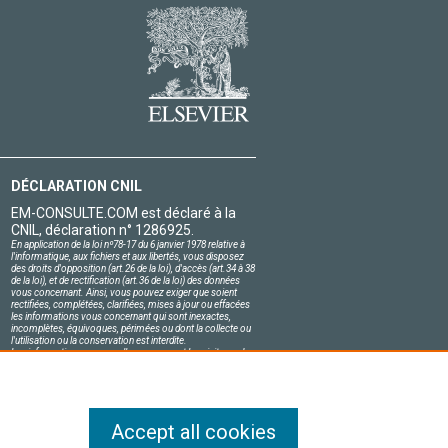
DÉCLARATION CNIL
EM-CONSULTE.COM est déclaré à la
CNIL, déclaration n° 1286925.
En application de la loi nº78-17 du 6 janvier 1978 relative à
l'informatique, aux fichiers et aux libertés, vous disposez
des droits d'opposition (art.26 de la loi), d'accès (art.34 à 38
de la loi), et de rectification (art.36 de la loi) des données
vous concernant. Ainsi, vous pouvez exiger que soient
rectifiées, complétées, clarifiées, mises à jour ou effacées
les informations vous concernant qui sont inexactes,
incomplètes, équivoques, périmées ou dont la collecte ou
l'utilisation ou la conservation est interdite.
Les informations personnelles concernant les visiteurs de
notre site, y compris leur identité, sont confidentielles.
Le responsable du site s'engage sur l'honneur à respecter
les conditions légales de confidentialité applicables en
France et à ne pas divulguer ces informations à des tiers.
Accept all cookies