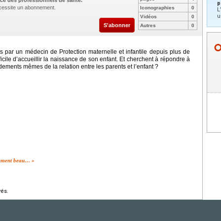
ce des professionnels de santé.
p
nécessite un abonnement.
Iconographies
0
L
u
Vidéos
0
S'abonner
Autres
0
s par un médecin de Protection maternelle et infantile depuis plus de
ficile d’accueillir la naissance de son enfant. Et cherchent à répondre à
ndements mêmes de la relation entre les parents et l’enfant ?
ellement beau… »
vés.