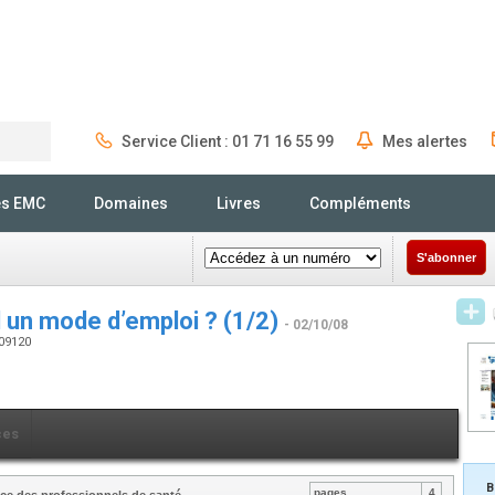
Service Client : 01 71 16 55 99
Mes alertes
Rechercher
és EMC
Domaines
Livres
Compléments
S'abonner
l un mode d’emploi ? (1/2)
- 02/10/08
809120
ces
B
pages
4