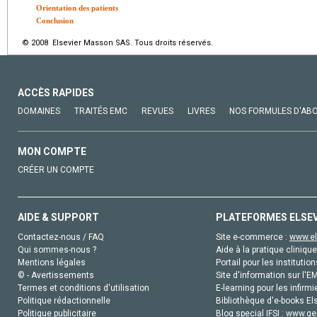
Orientation des patients
Conclusion
© 2008 Elsevier Masson SAS. Tous droits réservés.
ACCÈS RAPIDES
DOMAINES
TRAITÉS EMC
REVUES
LIVRES
NOS FORMULES D'AB
MON COMPTE
CRÉER UN COMPTE
AIDE & SUPPORT
PLATEFORMES ELSE
Contactez-nous / FAQ
Site e-commerce :
www.el
Qui sommes-nous ?
Aide à la pratique clinique
Mentions légales
Portail pour les institution
© - Avertissements
Site d'information sur l'E
Termes et conditions d'utilisation
E-learning pour les infirmi
Politique rédactionnelle
Bibliothèque d'e-books Els
Politique publicitaire
Blog special IFSI :
www.gen