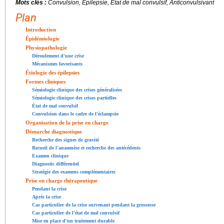
Mots clés :
Convulsion, Épilepsie, État de mal convulsif, Anticonvulsivant
Plan
Introduction
Épidémiologie
Physiopathologie
Déroulement d'une crise
Mécanismes favorisants
Étiologie des épilepsies
Formes cliniques
Sémiologie clinique des crises généralisées
Sémiologie clinique des crises partielles
État de mal convulsif
Convulsion dans le cadre de l'éclampsie
Organisation de la prise en charge
Démarche diagnostique
Recherche des signes de gravité
Recueil de l'anamnèse et recherche des antécédents
Examen clinique
Diagnostic différentiel
Stratégie des examens complémentaires
Prise en charge thérapeutique
Pendant la crise
Après la crise
Cas particulier de la crise survenant pendant la grossesse
Cas particulier de l'état de mal convulsif
Mise en place d'un traitement durable