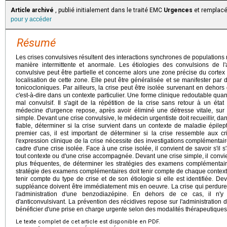
Article archivé
, publié initialement dans le traité EMC
Urgences
et remplacé 
pour y accéder
Résumé
Les crises convulsives résultent des interactions synchrones de populations
manière intermittente et anormale. Les étiologies des convulsions de l
convulsive peut être partielle et concerne alors une zone précise du cortex
localisation de cette zone. Elle peut être généralisée et se manifester pa
tonicocloniques. Par ailleurs, la crise peut être isolée survenant en deho
c'est-à-dire dans un contexte particulier. Une forme clinique redoutable quant
mal convulsif. Il s'agit de la répétition de la crise sans retour à un é
médecine d'urgence repose, après avoir éliminé une détresse vitale, sur 
simple. Devant une crise convulsive, le médecin urgentiste doit recueillir, 
fiable, déterminer si la crise survient dans un contexte de maladie épile
premier cas, il est important de déterminer si la crise ressemble aux cr
l'expression clinique de la crise nécessite des investigations complémentair
cadre d'une crise isolée. Face à une crise isolée, il convient de savoir s'il 
tout contexte ou d'une crise accompagnée. Devant une crise simple, il convien
plus fréquentes, de déterminer les stratégies des examens complémentai
stratégie des examens complémentaires doit tenir compte de chaque contexte
tenir compte du type de crise et de son étiologie si elle est identifiée. D
suppléance doivent être immédiatement mis en oeuvre. La crise qui perdure 
l'administration d'une benzodiazépine. En dehors de ce cas, il n'y a
d'anticonvulsivant. La prévention des récidives repose sur l'administration 
bénéficier d'une prise en charge urgente selon des modalités thérapeutiques
Le texte complet de cet article est disponible en PDF.