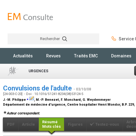
Rechercher
Service C
Rechercher
Actualités
Revues
Traités EMC
Domaines
URGENCES
Convulsions de l'adulte
- 03/10/08
[24-003-C-20] - Doi : 10.1016/S1241-8234(08)53124-5
⁎
J.-M. Philippe
, M.-P. Benezet, F. Monchard, G. Weydenmeyer
Département de médecine d'urgence, Centre hospitalier Henri Mondor, B.P. 229, 
Auteur correspondant.
Résumé
Arbr
PDF
Article
Figures
Testez-vous
Mots clés
déci