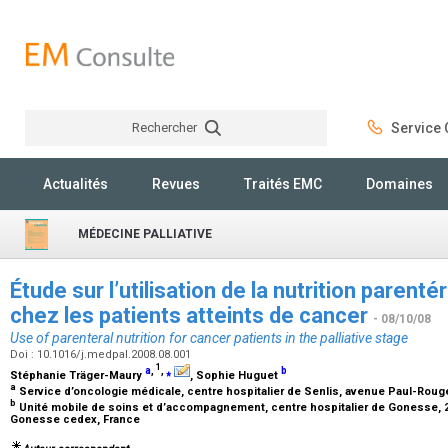
Rechercher
Service C
Rechercher
Actualités
Revues
Traités EMC
Domaines
MÉDECINE PALLIATIVE
Étude sur l’utilisation de la nutrition parenté
chez les patients atteints de cancer
- 08/10/08
Use of parenteral nutrition for cancer patients in the palliative stage
Doi : 10.1016/j.medpal.2008.08.001
1
a
,
,
⁎
b
Stéphanie Träger-Maury
, Sophie Huguet
a
Service d’oncologie médicale, centre hospitalier de Senlis, avenue Paul-Roug
b
Unité mobile de soins et d’accompagnement, centre hospitalier de Gonesse, 25,
Gonesse cedex, France