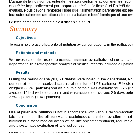
L’usage de la nutrition parentérale n’est pas conforme aux différentes reco
et arrêtée trop tardivement par rapport au décès. L’efficacité et l’intérêt d
évalués. Nous devons renforcer l’idée que l’alimentation parentérale est b
tout autre traitement une discussion de sa balance bénéfice/risque et une éva
Le texte complet de cet article est disponible en PDF.
Summary
Objectives
To examine the use of parenteral nutrition by cancer patients in the palliativ
Patients and methods
We investigated the use of parenteral nutrition by palliative stage cancer
department. This retrospective analysis of medical records included all patie
Results
During the period of analysis, 71 deaths were noted in the department, 67 f
percent of patients received parenteral nutrition (41/67 patients). Fifty-six 
weighed (23/41 patients) and an albumin sample was available for 66% (27/4
average 14.9 days before death, and was stopped on average 2.5 days before
27% of patients (11/41 patients).
Conclusion
Use of parenteral nutrition is not in accordance with various recommendatio
late near death. The efficiency and usefulness of this therapy often is no
nutrition is in fact a medical action which, like any other treatment, requires 
and a systematic evaluation of its effectiveness.
Le texte complet de cet article est disponible en PDF.