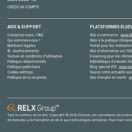
CRÉER UN COMPTE
AIDE & SUPPORT
PLATEFORMES ELSE
Contactez-nous / FAQ
Site e-commerce :
www.el
Qui sommes-nous ?
Aide à la pratique clinique
Mentions légales
Portail pour les institution
© - Avertissements
Site d'information sur l'E
Termes et conditions d'utilisation
E-learning pour les infirmi
Politique rédactionnelle
Bibliothèque d'e-books Els
Politique publicitaire
Blog special IFSI :
www.gen
Cookie settings
Suivez notre actualité sur
Politique de la vie privée
Site d'emploi en santé :
e
Tout le contenu de ce site: Copyright © 2026 Elsevier, ses concédants de licence e
de données, a la formation en IA et aux technologies similaires. Pour tout con