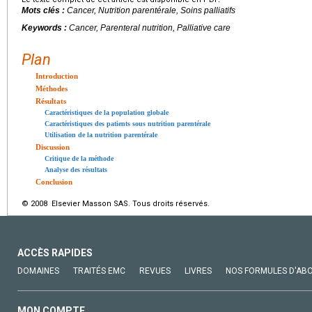
Mots clés :
Cancer, Nutrition parentérale, Soins palliatifs
Keywords :
Cancer, Parenteral nutrition, Palliative care
Plan
Introduction
Méthodes
Résultats
Caractéristiques de la population globale
Caractéristiques des patients sous nutrition parentérale
Utilisation de la nutrition parentérale
Discussion
Critique de la méthode
Analyse des résultats
Conclusion
© 2008 Elsevier Masson SAS. Tous droits réservés.
ACCÈS RAPIDES
DOMAINES
TRAITÉS EMC
REVUES
LIVRES
NOS FORMULES D'AB
MON COMPTE