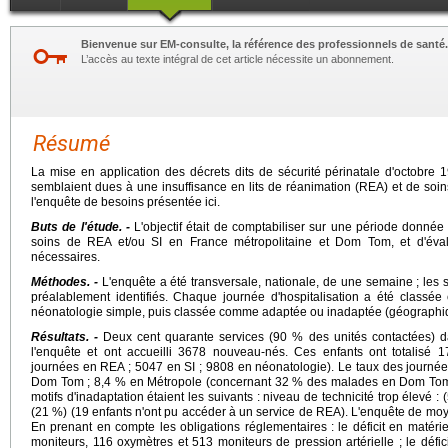
Bienvenue sur EM-consulte, la référence des professionnels de santé.
L’accès au texte intégral de cet article nécessite un abonnement.
Résumé
La mise en application des décrets dits de sécurité périnatale d'octobre 1
semblaient dues à une insuffisance en lits de réanimation (REA) et de soins
l'enquête de besoins présentée ici.
Buts de l'étude. -
L'objectif était de comptabiliser sur une période donné
soins de REA et/ou SI en France métropolitaine et Dom Tom, et d'éval
nécessaires.
Méthodes. -
L'enquête a été transversale, nationale, de une semaine ; les s
préalablement identifiés. Chaque journée d'hospitalisation a été class
néonatologie simple, puis classée comme adaptée ou inadaptée (géographi
Résultats. -
Deux cent quarante services (90 % des unités contactées) da
l'enquête et ont accueilli 3678 nouveau-nés. Ces enfants ont totalisé 1
journées en REA ; 5047 en SI ; 9808 en néonatologie). Le taux des journée
Dom Tom ; 8,4 % en Métropole (concernant 32 % des malades en Dom Tom 
motifs d'inadaptation étaient les suivants : niveau de technicité trop élevé : (
(21 %) (19 enfants n'ont pu accéder à un service de REA). L'enquête de moy
En prenant en compte les obligations réglementaires : le déficit en matérie
moniteurs, 116 oxymètres et 513 moniteurs de pression artérielle ; le défi