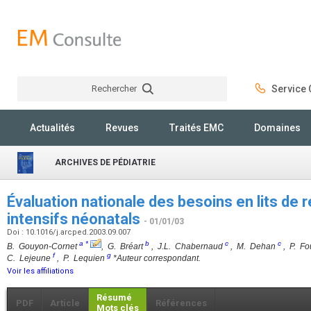
Rechercher
Service C
Rechercher
Actualités
Revues
Traités EMC
Domaines
ARCHIVES DE PÉDIATRIE
Évaluation nationale des besoins en lits de 
intensifs néonatals
- 01/01/03
Doi : 10.1016/j.arcped.2003.09.007
a
*
b
c
c
B. Gouyon-Cornet
, G. Bréart
, J.L. Chabernaud
, M. Dehan
, P. F
f
g
C. Lejeune
, P. Lequien
*Auteur correspondant.
Voir les affiliations
Résumé
PDF
Article
Références
Mots clés