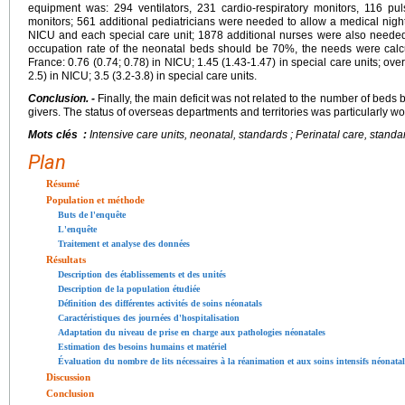
equipment was: 294 ventilators, 231 cardio-respiratory monitors, 116 p
monitors; 561 additional pediatricians were needed to allow a medical nigh
NICU and each special care unit; 1878 additional nurses were also neede
occupation rate of the neonatal beds should be 70%, the needs were calcul
France: 0.76 (0.74; 0.78) in NICU; 1.45 (1.43-1.47) in special care units; ove
2.5) in NICU; 3.5 (3.2-3.8) in special care units.
Conclusion. -
Finally, the main deficit was not related to the number of beds
givers. The status of overseas departments and territories was particularly wo
Mots clés :
Intensive care units, neonatal, standards ; Perinatal care, stan
Plan
Résumé
Population et méthode
Buts de l'enquête
L'enquête
Traitement et analyse des données
Résultats
Description des établissements et des unités
Description de la population étudiée
Définition des différentes activités de soins néonatals
Caractéristiques des journées d'hospitalisation
Adaptation du niveau de prise en charge aux pathologies néonatales
Estimation des besoins humains et matériel
Évaluation du nombre de lits nécessaires à la réanimation et aux soins intensifs néona
Discussion
Conclusion