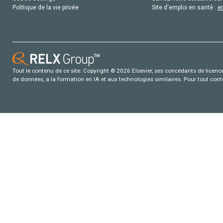
Politique de la vie privée
Site d'emploi en santé :
e
Tout le contenu de ce site: Copyright © 2026 Elsevier, ses concédants de licence e
de données, a la formation en IA et aux technologies similaires. Pour tout con