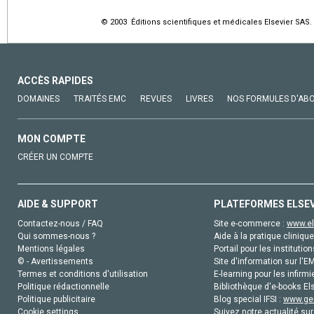
© 2003 Éditions scientifiques et médicales Elsevier SAS. 
ACCÈS RAPIDES
DOMAINES
TRAITÉS EMC
REVUES
LIVRES
NOS FORMULES D'AB
MON COMPTE
CRÉER UN COMPTE
AIDE & SUPPORT
PLATEFORMES ELSE
Contactez-nous / FAQ
Site e-commerce :
www.el
Qui sommes-nous ?
Aide à la pratique clinique
Mentions légales
Portail pour les institution
© - Avertissements
Site d'information sur l'E
Termes et conditions d'utilisation
E-learning pour les infirmi
Politique rédactionnelle
Bibliothèque d'e-books Els
Politique publicitaire
Blog special IFSI :
www.gen
Cookie settings
Suivez notre actualité sur