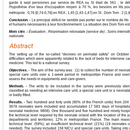
garde à sept personnes par service de REA ou SI était de 561 ; le défi
l'hypothèse d'un taux d'occupation moyen à 70 %, les besoins en lits po
métropole : 0,76 [0,74-0,78] en REA ; 1,45 [1,43-1,47] en SI ; Dom Tom : 2 [1,
Conclusion. -
Le principal déficit ne semble pas porter sur le nombre de lit
et humains nécessaires à leur fonctionnement. La situation des Dom Tom est
Mots clés :
Évaluation ; Réanimation néonatale (service de) ; Soins intensif
nationale.
Abstract
The setting up of the so-called “decrees on perinatal safety” on Octob
difficulties which were apparently related to the lack of beds for intensive c
medicine. This led to a national survey.
Objectives. -
The aim of the survey was : (1) to collect the number of neonat
special care units over a 1-week period in metropolitan France and overs
assess the needs in equipments and care-givers.
Methods. -
The writs to be included in the survey were previously ident
classified as needing an intensive care unit, a special care unit or a neonatal 
or badly fitted.
Results. -
Two hundred and forty units (90% of the French units) from 204 h
3678 neonates were included and accumulated 17 583 days of hospitaliza
neonatal medicine: 9808). One thousand and five hundred and ninety hospitali
the technical level required by the neonate or/and with the location of the
departments and territories; 12% in metropolitan France. The main reas
technical level: (59%); an insufficient technical level: (21%) (19 neonates
needed). The survey included 158 NICU and special care units. Taking into c