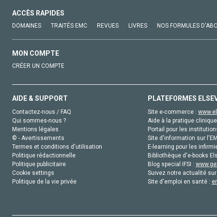
ACCÈS RAPIDES
DOMAINES
TRAITÉS EMC
REVUES
LIVRES
NOS FORMULES D'AB
MON COMPTE
CRÉER UN COMPTE
AIDE & SUPPORT
PLATEFORMES ELSE
Contactez-nous / FAQ
Site e-commerce :
www.el
Qui sommes-nous ?
Aide à la pratique clinique
Mentions légales
Portail pour les institution
© - Avertissements
Site d'information sur l'E
Termes et conditions d'utilisation
E-learning pour les infirmi
Politique rédactionnelle
Bibliothèque d'e-books Els
Politique publicitaire
Blog special IFSI :
www.gen
Cookie settings
Suivez notre actualité sur
Politique de la vie privée
Site d'emploi en santé :
e