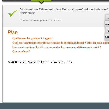
Bienvenue sur EM-consulte, la référence des professionnels de santé.
Article gratuit.
c
Connectez-vous pour en bénéficier!
vo
Plan
co
Quelles sont les preuves à l’appui ?
Quel est l’argument central sous-tendant la recommandation ? Quel en est le cham
Comment expliquer les divergences entre les recommandations sur le sujet ?
Que conclure ?
© 2008 Elsevier Masson SAS. Tous droits réservés.