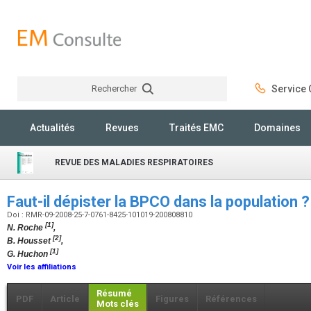
Rechercher
Service C
Rechercher
Actualités
Revues
Traités EMC
Domaines
REVUE DES MALADIES RESPIRATOIRES
Faut-il dépister la BPCO dans la population 
Doi : RMR-09-2008-25-7-0761-8425-101019-200808810
[1]
N. Roche
,
[2]
B. Housset
,
[1]
G. Huchon
Voir les affiliations
Résumé
PDF
Article
Figures
Références
Mots clés