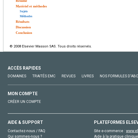
Résumé
Matériel et méthodes
Sujets
Méthodes
Résultats
Discussion
Conclusion
© 2008 Elsevier Masson SAS. Tous droits réservés.
ACCÈS RAPIDES
DOMAINES
TRAITÉS EMC
REVUES
LIVRES
NOS FORMULES D'AB
MON COMPTE
CRÉER UN COMPTE
AIDE & SUPPORT
PLATEFORMES ELSE
Contactez-nous / FAQ
Site e-commerce :
www.el
Qui sommes-nous ?
Aide à la pratique clinique