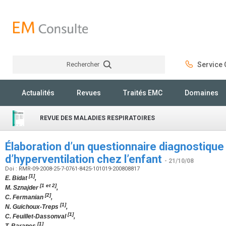
Rechercher
Service C
Rechercher
Actualités
Revues
Traités EMC
Domaines
REVUE DES MALADIES RESPIRATOIRES
Élaboration d’un questionnaire diagnostiqu
d’hyperventilation chez l’enfant
- 21/10/08
Doi : RMR-09-2008-25-7-0761-8425-101019-200808817
[1]
E. Bidat
,
[1 et 2]
M. Sznajder
,
[2]
C. Fermanian
,
[1]
N. Guichoux-Treps
,
[1]
C. Feuillet-Dassonval
,
[1]