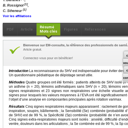
T. Baranes
,
[1]
B. Rossignol
,
[1]
C. Stheneur
Voir les affiliations
Résumé
PDF
Article
Figures
Références
Mots clés
Bienvenue sur EM-consulte, la référence des professionnels de santé.
Article gratuit.
c
Connectez-vous pour en bénéficier!
vo
Introduction
La reconnaissance du SHV est indispensable pour éviter des er
Un questionnaire pédiatrique de dépistage serait utile.
co
Méthodes
Quatre groupes ont été formés : patients atteints de SHV isolé (n 
un asthme (n = 20), témoins asthmatiques sans SHV (n = 20), témoins ven
signes respiratoires et 23 signes non respiratoires une échelle visuelle
signes pour lesquels les valeurs moyennes à l’EVA ont été significativement d
l’objet d’une analyse en composantes principales après rotation varimax.
Résultats
Cinq signes respiratoires majeurs apparaissent : raclement de gorg
inspiration, soupirs, bâillements ; la Sensibilité (Se) combinée (probabilité
de SHV) est de 99 %, la Spécificité (Sp) combinée (probabilité de n’en av
Cinq signes extra-respiratoires majeurs sont isolés : anxiété, difficulté d’
ventre, douleurs dans les articulations ; la Se combinée est de 99 %, la Sp 