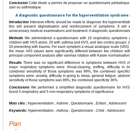
Conclusion
Cette étude a permis de proposer un questionnaire pédiatrique
sain ou asthmatique.
A diagnostic questionnaire for the hyperventilation syndrome 
Introduction
Intensive efforts should be made to diagnose the hyperventilat
this will prevent stigmatisation and reinforcement of symptoms. It will
unnecessary medical examinations and treatment. A diagnostic questionnaire 
Methods
We administered a questionnaire with 16 respiratory symptoms 
children with HVS alone, 20 with asthma and HVS, and two control groups: 
20 presenting with trauma. For each symptom a visual analogue scale (VAS
the mean VAS values were significantly different between the children wi
principal component analysis after varimax rotation with Kaiser normalisation
Results
There was no significant difference in symptoms between HVS chi
major respiratory symptoms were: throat-clearing, sniffing, difficulty in
combined sensitivity of those symptoms was 99%, the combined specifici
symptoms were: anxiety, difficulty in going to sleep, general fatigue, abdom
sensitivity of those symptoms was 99%, the combined specificity 36%.
Conclusions
We performed a simplified diagnostic questionnaire for HVS
found 5 respiratory and 5 non-respiratory symptoms of significance.
Mots clés :
Hyperventilation , Asthme , Questionnaire , Enfant , Adolescent
Keywords:
Hyperventilation , Asthma , Questionnaire , Child , Adolescent
Plan