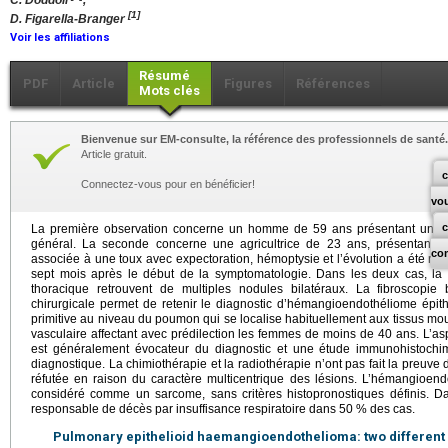
C. Doddoli
,
[1]
D. Figarella-Branger
Voir les affiliations
Résumé
PDF
Article
Figures
Références
Mots clés
Bienvenue sur EM-consulte, la référence des professionnels de santé.
Article gratuit.
c
Connectez-vous pour en bénéficier!
vo
La première observation concerne un homme de 59 ans présentant une tou
général. La seconde concerne une agricultrice de 23 ans, présentant 
co
associée à une toux avec expectoration, hémoptysie et l’évolution a été ra
sept mois après le début de la symptomatologie. Dans les deux cas, la 
thoracique retrouvent de multiples nodules bilatéraux. La fibroscopi
chirurgicale permet de retenir le diagnostic d’hémangioendothéliome épithé
primitive au niveau du poumon qui se localise habituellement aux tissus mous, 
vasculaire affectant avec prédilection les femmes de moins de 40 ans. L’as
est généralement évocateur du diagnostic et une étude immunohistochi
diagnostique. La chimiothérapie et la radiothérapie n’ont pas fait la preuve de
réfutée en raison du caractère multicentrique des lésions. L’hémangioend
considéré comme un sarcome, sans critères histopronostiques définis. Dan
responsable de décès par insuffisance respiratoire dans 50 % des cas.
Pulmonary epithelioid haemangioendothelioma: two different 