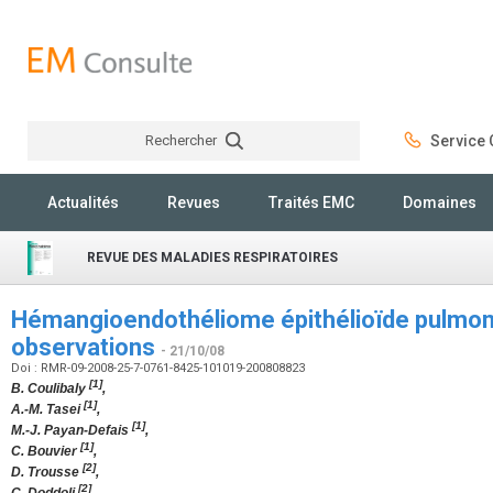
Rechercher
Service C
Rechercher
Actualités
Revues
Traités EMC
Domaines
REVUE DES MALADIES RESPIRATOIRES
Hémangioendothéliome épithélioïde pulmona
observations
- 21/10/08
Doi : RMR-09-2008-25-7-0761-8425-101019-200808823
[1]
B. Coulibaly
,
[1]
A.-M. Tasei
,
[1]
M.-J. Payan-Defais
,
[1]
C. Bouvier
,
[2]
D. Trousse
,
[2]