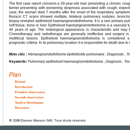
The first case report concerns a 59-year-old man presenting a chronic co
farmer presenting with worsening dyspnoea associated with cough, expect
case, the woman died 7 months after the onset of the respiratory symptom
thoracic CT scans showed multiple, bilateral pulmonary nodules, bronch
biopsy revealed epithelioid haemangioendothelioma. It is a rare primary pu
soft tissue, bone or liver. Epithelioid haemangioendothelioma is a vascular 
40 years of age. The histological appearance is characteristic and may
Chemotherapy and radiotherapy are generally ineffective and surgery i
multifocal lesions. Epithelioid haemangioendothelioma is considered a
prognostic criteria. In its pulmonary location it is responsible for death due to 
Mots clés :
Hémangioendothéliome épithélioïde pulmonaire , Diagnostic , Tr
Keywords:
Pulmonary epithelioid haemangioendothelioma , Diagnosis , Tre
Plan
Résumé
Introduction
Première observation
Seconde observation
Analyse histologique
Discussion
© 2008 Elsevier Masson SAS. Tous droits réservés.