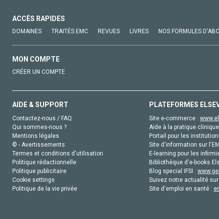
ACCÈS RAPIDES
DOMAINES
TRAITÉS EMC
REVUES
LIVRES
NOS FORMULES D'AB
MON COMPTE
CRÉER UN COMPTE
AIDE & SUPPORT
PLATEFORMES ELSE
Contactez-nous / FAQ
Site e-commerce :
www.el
Qui sommes-nous ?
Aide à la pratique clinique
Mentions légales
Portail pour les institution
© - Avertissements
Site d'information sur l'E
Termes et conditions d'utilisation
E-learning pour les infirmi
Politique rédactionnelle
Bibliothèque d'e-books Els
Politique publicitaire
Blog special IFSI :
www.gen
Cookie settings
Suivez notre actualité sur
Politique de la vie privée
Site d'emploi en santé :
e