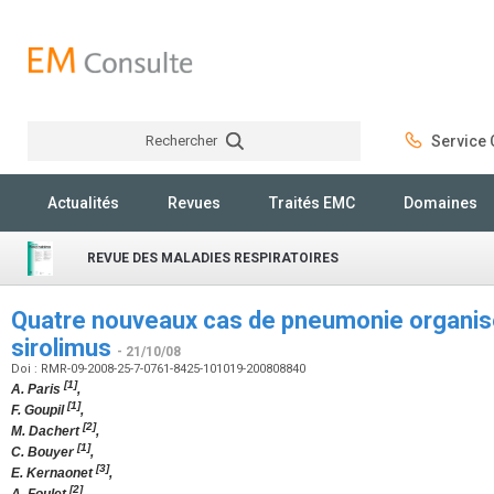
Rechercher
Service C
Rechercher
Actualités
Revues
Traités EMC
Domaines
REVUE DES MALADIES RESPIRATOIRES
Quatre nouveaux cas de pneumonie organisée
sirolimus
- 21/10/08
Doi : RMR-09-2008-25-7-0761-8425-101019-200808840
[1]
A. Paris
,
[1]
F. Goupil
,
[2]
M. Dachert
,
[1]
C. Bouyer
,
[3]
E. Kernaonet
,
[2]