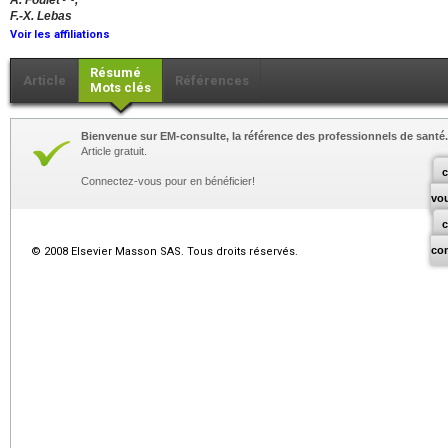
A. Foulet
,
F.-X. Lebas
Voir les affiliations
Résumé
Article
Références
Mots clés
Bienvenue sur EM-consulte, la référence des professionnels de santé.
Article gratuit.
c
Connectez-vous pour en bénéficier!
vo
co
© 2008 Elsevier Masson SAS. Tous droits réservés.