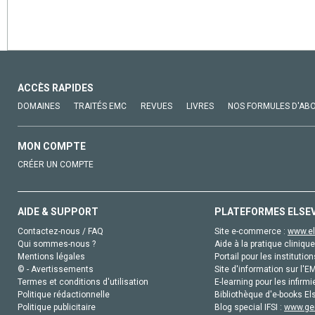
ACCÈS RAPIDES
DOMAINES
TRAITÉS EMC
REVUES
LIVRES
NOS FORMULES D'AB
MON COMPTE
CRÉER UN COMPTE
AIDE & SUPPORT
PLATEFORMES ELSE
Contactez-nous / FAQ
Site e-commerce :
www.el
Qui sommes-nous ?
Aide à la pratique clinique
Mentions légales
Portail pour les institution
© - Avertissements
Site d'information sur l'E
Termes et conditions d'utilisation
E-learning pour les infirmi
Politique rédactionnelle
Bibliothèque d'e-books Els
Politique publicitaire
Blog special IFSI :
www.gen