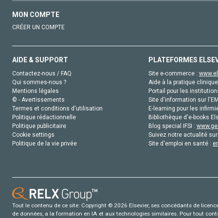
MON COMPTE
CRÉER UN COMPTE
AIDE & SUPPORT
PLATEFORMES ELSE
Contactez-nous / FAQ
Site e-commerce :
www.el
Qui sommes-nous ?
Aide à la pratique clinique
Mentions légales
Portail pour les institution
© - Avertissements
Site d'information sur l'E
Termes et conditions d'utilisation
E-learning pour les infirmi
Politique rédactionnelle
Bibliothèque d'e-books Els
Politique publicitaire
Blog special IFSI :
www.gen
Cookie settings
Suivez notre actualité sur
Politique de la vie privée
Site d'emploi en santé :
e
Tout le contenu de ce site: Copyright © 2026 Elsevier, ses concédants de licence e
de données, a la formation en IA et aux technologies similaires. Pour tout con