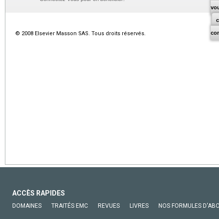
vo
co
© 2008 Elsevier Masson SAS. Tous droits réservés.
ACCÈS RAPIDES
DOMAINES
TRAITÉS EMC
REVUES
LIVRES
NOS FORMULES D'AB