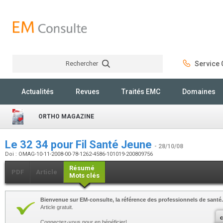
Rechercher
Service C
Rechercher
Actualités
Revues
Traités EMC
Domaines
ORTHO MAGAZINE
Le 32 34 pour Fil Santé Jeune
- 28/10/08
Doi : OMAG-10-11-2008-00-78-1262-4586-101019-200809756
Résumé
PDF
Article
Mots clés
Bienvenue sur EM-consulte, la référence des professionnels de santé.
Article gratuit.
c
Connectez-vous pour en bénéficier!