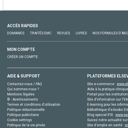
ACCÈS RAPIDES
DOMAINES
TRAITÉS EMC
REVUES
LIVRES
NOS FORMULES D'AB
MON COMPTE
CRÉER UN COMPTE
AIDE & SUPPORT
PLATEFORMES ELSE
Contactez-nous / FAQ
Site e-commerce :
www.el
Qui sommes-nous ?
Aide à la pratique clinique
Mentions légales
Portail pour les institution
© - Avertissements
Site d'information sur l'E
Termes et conditions d'utilisation
E-learning pour les infirmi
Politique rédactionnelle
Bibliothèque d'e-books Els
Politique publicitaire
Blog special IFSI :
www.gen
Cookie settings
Suivez notre actualité sur
Politique de la vie privée
Site d'emploi en santé :
e