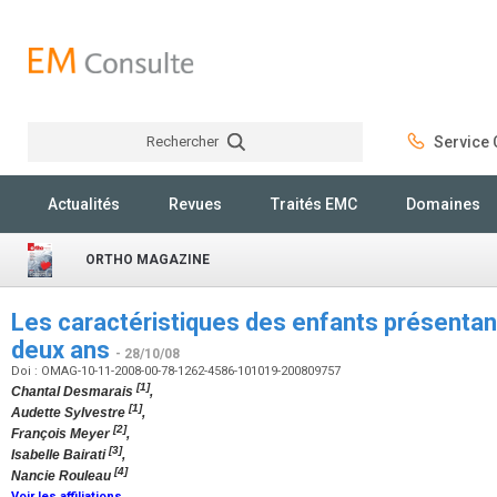
Rechercher
Service C
Rechercher
Actualités
Revues
Traités EMC
Domaines
ORTHO MAGAZINE
Les caractéristiques des enfants présentan
deux ans
- 28/10/08
Doi : OMAG-10-11-2008-00-78-1262-4586-101019-200809757
[1]
Chantal Desmarais
,
[1]
Audette Sylvestre
,
[2]
François Meyer
,
[3]
Isabelle Bairati
,
[4]
Nancie Rouleau
Voir les affiliations