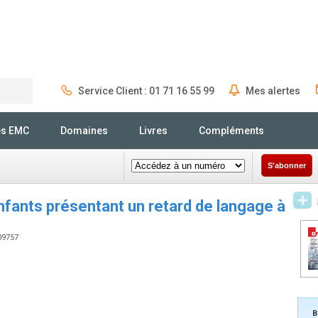
Service Client : 01 71 16 55 99
Mes alertes
Rechercher
és EMC
Domaines
Livres
Compléments
S'abonner
nfants présentant un retard de langage à
809757
B