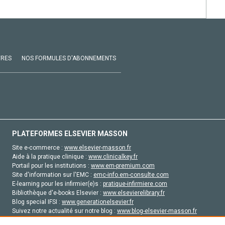
VRES
NOS FORMULES D'ABONNEMENTS
PLATEFORMES ELSEVIER MASSON
Site e-commerce :
www.elsevier-masson.fr
Aide à la pratique clinique :
www.clinicalkey.fr
Portail pour les institutions :
www.em-premium.com
Site d'information sur l'EMC :
emc-info.em-consulte.com
E-learning pour les infirmier(e)s :
pratique-infirmiere.com
Bibliothèque d'e-books Elsevier :
www.elsevierelibrary.fr
Blog special IFSI :
www.generationelsevier.fr
Suivez notre actualité sur notre blog :
www.blog-elsevier-masson.fr
Site d'emploi en santé :
emploisante.com