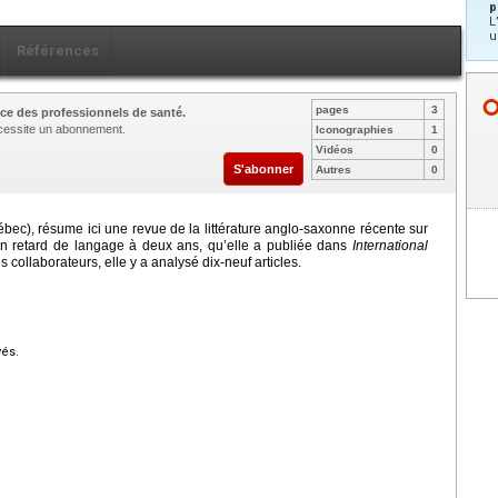
p
L
u
Références
pages
3
ce des professionnels de santé.
nécessite un abonnement.
Iconographies
1
Vidéos
0
S'abonner
Autres
0
bec), résume ici une revue de la littérature anglo-saxonne récente sur
 un retard de langage à deux ans, qu’elle a publiée dans
International
s collaborateurs, elle y a analysé dix-neuf articles.
vés.