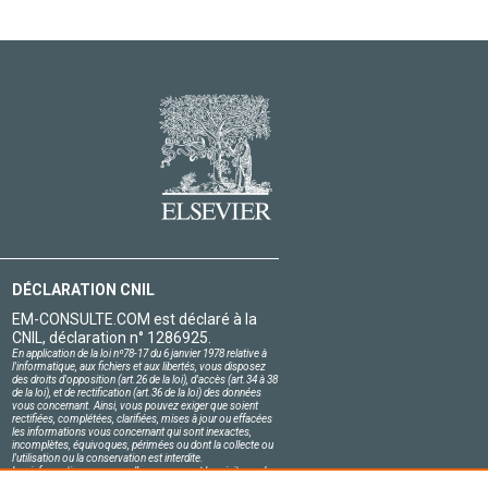
DÉCLARATION CNIL
EM-CONSULTE.COM est déclaré à la
CNIL, déclaration n° 1286925.
En application de la loi nº78-17 du 6 janvier 1978 relative à
l'informatique, aux fichiers et aux libertés, vous disposez
des droits d'opposition (art.26 de la loi), d'accès (art.34 à 38
de la loi), et de rectification (art.36 de la loi) des données
vous concernant. Ainsi, vous pouvez exiger que soient
rectifiées, complétées, clarifiées, mises à jour ou effacées
les informations vous concernant qui sont inexactes,
incomplètes, équivoques, périmées ou dont la collecte ou
l'utilisation ou la conservation est interdite.
Les informations personnelles concernant les visiteurs de
notre site, y compris leur identité, sont confidentielles.