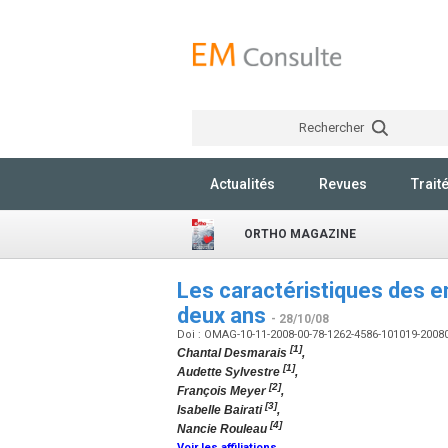
Rechercher
Actualités
Revues
Trait
ORTHO MAGAZINE
Les caractéristiques des e
deux ans
- 28/10/08
Doi : OMAG-10-11-2008-00-78-1262-4586-101019-200
[1]
Chantal Desmarais
,
[1]
Audette Sylvestre
,
[2]
François Meyer
,
[3]
Isabelle Bairati
,
[4]
Nancie Rouleau
Voir les affiliations