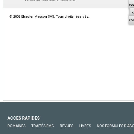
vo
© 2008 Elsevier Masson SAS. Tous droits réservés.
co
ACCÈS RAPIDES
DOMAINES
TRAITÉS EMC
REVUES
LIVRES
NOS FORMULES D'AB