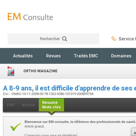
Rechercher
Service C
Rechercher
Actualités
Revues
Traités EMC
Domaines
ORTHO MAGAZINE
A 8-9 ans, il est difficile d’apprendre de ses
Doi : OMAG-10-11-2008-00-78-1262-4586-101019-200809758
Résumé
PDF
Article
Mots clés
Bienvenue sur EM-consulte, la référence des professionnels de santé.
Article gratuit.
c
Connectez-vous pour en bénéficier!