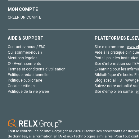
MON COMPTE
CRÉER UN COMPTE
AIDE & SUPPORT
PLATEFORMES ELSE
Contactez-nous / FAQ
Site e-commerce :
www.el
Qui sommes-nous ?
Aide à la pratique clinique
Mentions légales
Portail pour les institution
© - Avertissements
Site d'information sur l'E
Termes et conditions d'utilisation
E-learning pour les infirmi
Politique rédactionnelle
Bibliothèque d'e-books Els
Politique publicitaire
Blog special IFSI :
www.gen
Cookie settings
Suivez notre actualité sur
Politique de la vie privée
Site d'emploi en santé :
e
Tout le contenu de ce site: Copyright © 2026 Elsevier, ses concédants de licence e
de données, a la formation en IA et aux technologies similaires. Pour tout con