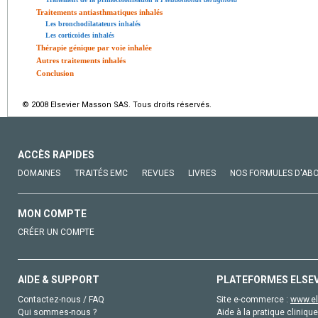
Traitements antiasthmatiques inhalés
Les bronchodilatateurs inhalés
Les corticoïdes inhalés
Thérapie génique par voie inhalée
Autres traitements inhalés
Conclusion
© 2008 Elsevier Masson SAS. Tous droits réservés.
ACCÈS RAPIDES
DOMAINES
TRAITÉS EMC
REVUES
LIVRES
NOS FORMULES D'AB
MON COMPTE
CRÉER UN COMPTE
AIDE & SUPPORT
PLATEFORMES ELSE
Contactez-nous / FAQ
Site e-commerce :
www.el
Qui sommes-nous ?
Aide à la pratique clinique