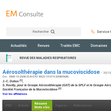
Rechercher
Service C
Rechercher
Actualités
Revues
Traités EMC
Domaines
REVUE DES MALADIES RESPIRATOIRES
Aérosolthérapie dans la mucoviscidose
- 30/1
Doi : RMR-10-2008-25-8-0761-8425-101019-200809686
[1]
J.-C. Dubus
,
S. Ravilly, pour le Groupe Aérosolthérapie (GAT) de la SPLF et le Groupe Aé
[2]
Société Française de la Mucoviscidose
Voir les affiliations
Résumé
PDF
Article
Figures
Références
Mots clés