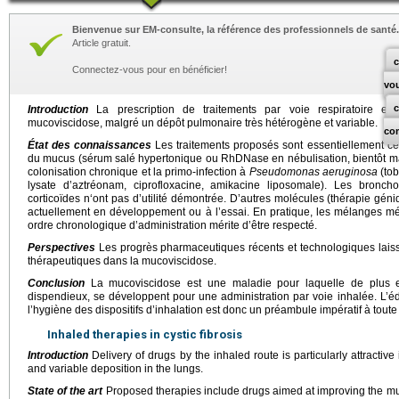
Bienvenue sur EM-consulte, la référence des professionnels de santé.
Article gratuit.
c
Connectez-vous pour en bénéficier!
vo
Introduction
La prescription de traitements par voie respiratoire est
mucoviscidose, malgré un dépôt pulmonaire très hétérogène et variable.
co
État des connaissances
Les traitements proposés sont essentiellement ceu
du mucus (sérum salé hypertonique ou RhDNase en nébulisation, bientôt man
colonisation chronique et la primo-infection à
Pseudomonas aeruginosa
(to
lysate d’aztréonam, ciprofloxacine, amikacine liposomale). Les bronchod
corticoïdes n‘ont pas d’utilité démontrée. D’autres molécules (thérapie géniq
actuellement en développement ou à l’essai. En pratique, les mélanges mé
ordre chronologique d’administration mérite d’être respecté.
Perspectives
Les progrès pharmaceutiques récents et technologiques laiss
thérapeutiques dans la mucoviscidose.
Conclusion
La mucoviscidose est une maladie pour laquelle de plus en
dispendieux, se développent pour une administration par voie inhalée. L’éd
l’hygiène des dispositifs d’inhalation est donc un préambule impératif à toute 
Inhaled therapies in cystic fibrosis
Introduction
Delivery of drugs by the inhaled route is particularly attractive
and variable deposition in the lungs.
State of the art
Proposed therapies include drugs aimed at improving the muc