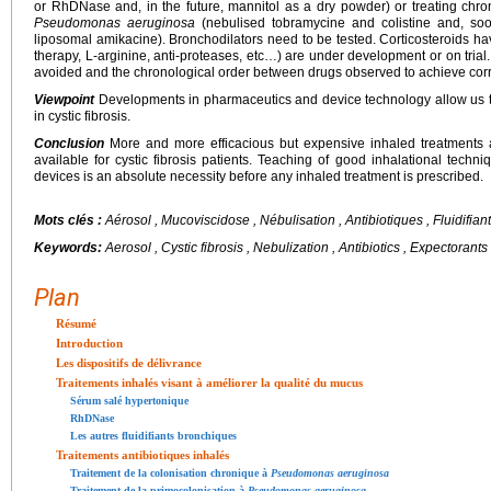
or RhDNase and, in the future, mannitol as a dry powder) or treating chron
Pseudomonas aeruginosa
(nebulised tobramycine and colistine and, soo
liposomal amikacine). Bronchodilators need to be tested. Corticosteroids h
therapy, L-arginine, anti-proteases, etc…) are under development or on trial.
avoided and the chronological order between drugs observed to achieve corre
Viewpoint
Developments in pharmaceutics and device technology allow us 
in cystic fibrosis.
Conclusion
More and more efficacious but expensive inhaled treatments ar
available for cystic fibrosis patients. Teaching of good inhalational tech
devices is an absolute necessity before any inhaled treatment is prescribed.
Mots clés :
Aérosol , Mucoviscidose , Nébulisation , Antibiotiques , Fluidifian
Keywords:
Aerosol , Cystic fibrosis , Nebulization , Antibiotics , Expectorants
Plan
Résumé
Introduction
Les dispositifs de délivrance
Traitements inhalés visant à améliorer la qualité du mucus
Sérum salé hypertonique
RhDNase
Les autres fluidifiants bronchiques
Traitements antibiotiques inhalés
Traitement de la colonisation chronique à
Pseudomonas aeruginosa
Traitement de la primocolonisation à
Pseudomonas aeruginosa