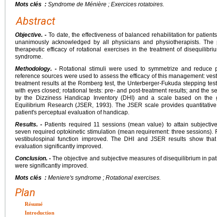
Mots clés :
Syndrome de Ménière ; Exercices rotatoires.
Abstract
Objective. -
To date, the effectiveness of balanced rehabilitation for patie
unanimously acknowledged by all physicians and physiotherapists. The p
therapeutic efficacy of rotational exercises in the treatment of disequilibri
syndrome.
Methodology. -
Rotational stimuli were used to symmetrize and reduce p
reference sources were used to assess the efficacy of this management: vesti
treatment results at the Romberg test, the Unterberger-Fukuda stepping test,
with eyes closed; rotational tests: pre- and post-treatment results; and the s
by the Dizziness Handicap Inventory (DHI) and a scale based on the g
Equilibrium Research (JSER, 1993). The JSER scale provides quantitative v
patient's perceptual evaluation of handicap.
Results. -
Patients required 11 sessions (mean value) to attain subjectiv
seven required optokinetic stimulation (mean requirement: three sessions). R
vestibulospinal function improved. The DHI and JSER results show that pa
evaluation significantly improved.
Conclusion. -
The objective and subjective measures of disequilibrium in pat
were significantly improved.
Mots clés :
Meniere's syndrome ; Rotational exercises.
Plan
Résumé
Introduction