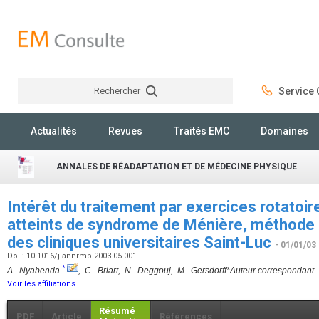
Rechercher
Service C
Rechercher
Actualités
Revues
Traités EMC
Domaines
ANNALES DE RÉADAPTATION ET DE MÉDECINE PHYSIQUE
Intérêt du traitement par exercices rotatoir
atteints de syndrome de Ménière, méthode u
des cliniques universitaires Saint-Luc
- 01/01/03
Doi : 10.1016/j.annrmp.2003.05.001
*
A. Nyabenda
, C. Briart, N. Deggouj, M. Gersdorff
*Auteur correspondant.
Voir les affiliations
Résumé
PDF
Article
Références