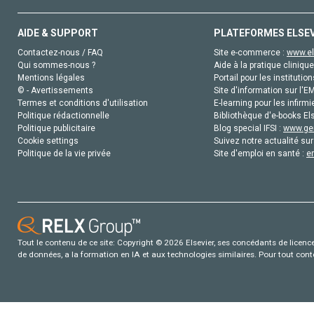
AIDE & SUPPORT
PLATEFORMES ELSE
Contactez-nous / FAQ
Site e-commerce :
www.el
Qui sommes-nous ?
Aide à la pratique clinique
Mentions légales
Portail pour les institution
© - Avertissements
Site d'information sur l'E
Termes et conditions d'utilisation
E-learning pour les infirmi
Politique rédactionnelle
Bibliothèque d'e-books Els
Politique publicitaire
Blog special IFSI :
www.gen
Cookie settings
Suivez notre actualité sur
Politique de la vie privée
Site d'emploi en santé :
e
Tout le contenu de ce site: Copyright © 2026 Elsevier, ses concédants de licence e
de données, a la formation en IA et aux technologies similaires. Pour tout con