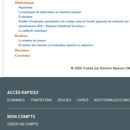
Méthodologie
Population
La technique de rééducation sur fauteuil rotatoire
Évaluation
Échelle d'évaluation quantitative des vertiges selon la Société japonaise de recherche sur
Questionnaire DHI « Dizziness Handicap Inventory »
La méthode statistique
Résultats
Le nombre de séances
Évolution des résultats à l'évaluation objective et subjective
Discussion
Conclusion
© 2003 Publié par Elsevier Masson SA
ACCÈS RAPIDES
DOMAINES
TRAITÉS EMC
REVUES
LIVRES
NOS FORMULES D'AB
MON COMPTE
CRÉER UN COMPTE