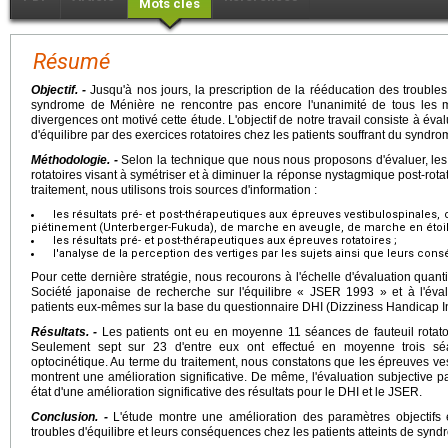
Mots clés
Résumé
Objectif. -
Jusqu'à nos jours, la prescription de la rééducation des troubles 
syndrome de Ménière ne rencontre pas encore l'unanimité de tous les m
divergences ont motivé cette étude. L'objectif de notre travail consiste à évalu
d'équilibre par des exercices rotatoires chez les patients souffrant du syndro
Méthodologie. -
Selon la technique que nous nous proposons d'évaluer, les 
rotatoires visant à symétriser et à diminuer la réponse nystagmique post-rotatoi
traitement, nous utilisons trois sources d'information :
les résultats pré- et post-thérapeutiques aux épreuves vestibulospinales,
piétinement (Unterberger-Fukuda), de marche en aveugle, de marche en étoile
les résultats pré- et post-thérapeutiques aux épreuves rotatoires ;
l'analyse de la perception des vertiges par les sujets ainsi que leurs co
Pour cette dernière stratégie, nous recourons à l'échelle d'évaluation quanti
Société japonaise de recherche sur l'équilibre « JSER 1993 » et à l'éval
patients eux-mêmes sur la base du questionnaire DHI (Dizziness Handicap I
Résultats. -
Les patients ont eu en moyenne 11 séances de fauteuil rotatoi
Seulement sept sur 23 d'entre eux ont effectué en moyenne trois sé
optocinétique. Au terme du traitement, nous constatons que les épreuves ve
montrent une amélioration significative. De même, l'évaluation subjective par
état d'une amélioration significative des résultats pour le DHI et le JSER.
Conclusion. -
L'étude montre une amélioration des paramètres objectifs e
troubles d'équilibre et leurs conséquences chez les patients atteints de synd