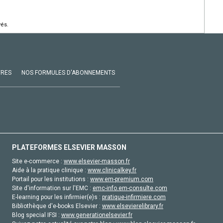
vés.
VRES
NOS FORMULES D'ABONNEMENTS
PLATEFORMES ELSEVIER MASSON
Site e-commerce :
www.elsevier-masson.fr
Aide à la pratique clinique :
www.clinicalkey.fr
Portail pour les institutions :
www.em-premium.com
Site d'information sur l'EMC :
emc-info.em-consulte.com
E-learning pour les infirmier(e)s :
pratique-infirmiere.com
Bibliothèque d'e-books Elsevier :
www.elsevierelibrary.fr
Blog special IFSI :
www.generationelsevier.fr