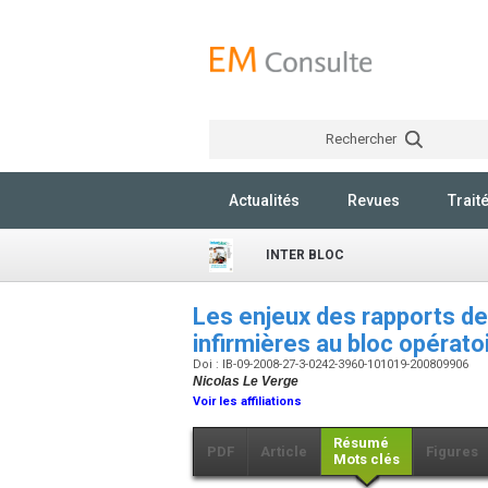
Rechercher
Actualités
Revues
Trait
INTER BLOC
Les enjeux des rapports de
infirmières au bloc opérato
Doi : IB-09-2008-27-3-0242-3960-101019-200809906
Nicolas Le Verge
Voir les affiliations
Résumé
PDF
Article
Figures
Mots clés