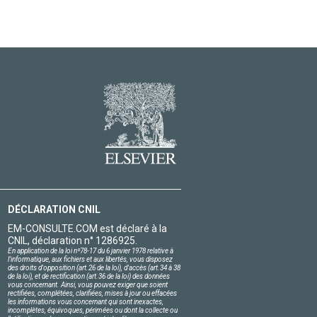
DÉCLARATION CNIL
EM-CONSULTE.COM est déclaré à la
CNIL, déclaration n° 1286925.
En application de la loi nº78-17 du 6 janvier 1978 relative à
l'informatique, aux fichiers et aux libertés, vous disposez
des droits d'opposition (art.26 de la loi), d'accès (art.34 à 38
de la loi), et de rectification (art.36 de la loi) des données
vous concernant. Ainsi, vous pouvez exiger que soient
rectifiées, complétées, clarifiées, mises à jour ou effacées
les informations vous concernant qui sont inexactes,
incomplètes, équivoques, périmées ou dont la collecte ou