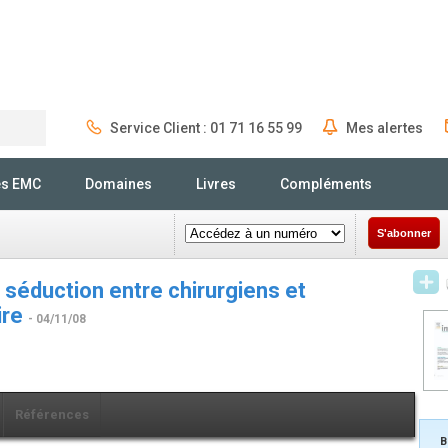
Service Client : 01 71 16 55 99
Mes alertes
Rechercher
és EMC
Domaines
Livres
Compléments
S'abonner
 séduction entre chirurgiens et
ire
- 04/11/08
Références
B