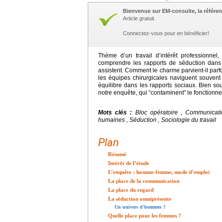
Bienvenue sur EM-consulte, la référen
Article gratuit.
Connectez-vous pour en bénéficier!
Thème d’un travail d’intérêt professionnel
comprendre les rapports de séduction dans le
assistent. Comment le charme parvient-il parfo
les équipes chirurgicales naviguent souvent
équilibre dans les rapports sociaux. Bien so
notre enquête, qui “contaminent” le fonctionne
Mots clés :
Bloc opératoire , Communicatio
humaines , Séduction , Sociologie du travail
Plan
Résumé
Intérêt de l’étude
L’enquête : homme-femme, mode d’emploi
La place de la communication
La place du regard
La séduction omniprésente
Un univers d’hommes ?
Quelle place pour les femmes ?