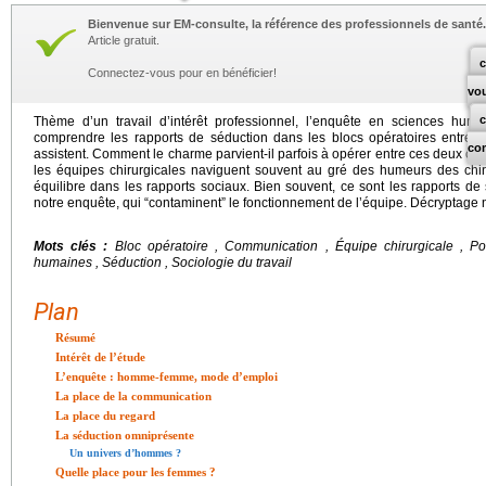
Bienvenue sur EM-consulte, la référence des professionnels de santé.
Article gratuit.
c
Connectez-vous pour en bénéficier!
vo
Thème d’un travail d’intérêt professionnel, l’enquête en sciences huma
comprendre les rapports de séduction dans les blocs opératoires entre les
co
assistent. Comment le charme parvient-il parfois à opérer entre ces deux cat
les équipes chirurgicales naviguent souvent au gré des humeurs des chiru
équilibre dans les rapports sociaux. Bien souvent, ce sont les rapports d
notre enquête, qui “contaminent” le fonctionnement de l’équipe. Décryptage no
Mots clés :
Bloc opératoire , Communication , Équipe chirurgicale , Po
humaines , Séduction , Sociologie du travail
Plan
Résumé
Intérêt de l’étude
L’enquête : homme-femme, mode d’emploi
La place de la communication
La place du regard
La séduction omniprésente
Un univers d’hommes ?
Quelle place pour les femmes ?