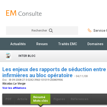
Rechercher
Service C
Rechercher
Actualités
Revues
Traités EMC
Domaines
INTER BLOC
Les enjeux des rapports de séduction entre 
infirmières au bloc opératoire
- 04/11/08
Doi : IB-09-2008-27-3-0242-3960-101019-200809906
Nicolas Le Verge
Voir les affiliations
Résumé
PDF
Article
Figures
Références
Mots clés