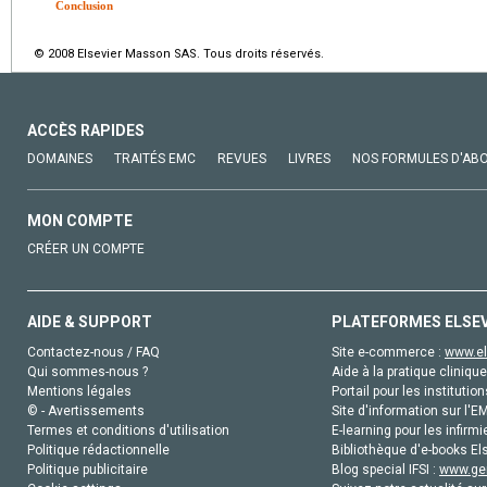
Conclusion
© 2008 Elsevier Masson SAS. Tous droits réservés.
ACCÈS RAPIDES
DOMAINES
TRAITÉS EMC
REVUES
LIVRES
NOS FORMULES D'AB
MON COMPTE
CRÉER UN COMPTE
AIDE & SUPPORT
PLATEFORMES ELSE
Contactez-nous / FAQ
Site e-commerce :
www.el
Qui sommes-nous ?
Aide à la pratique clinique
Mentions légales
Portail pour les institution
© - Avertissements
Site d'information sur l'E
Termes et conditions d'utilisation
E-learning pour les infirmi
Politique rédactionnelle
Bibliothèque d'e-books Els
Politique publicitaire
Blog special IFSI :
www.gen