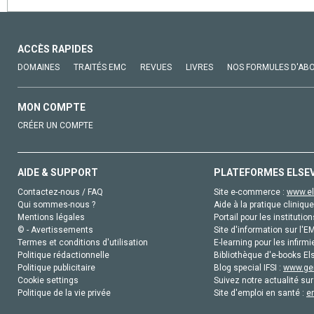
ACCÈS RAPIDES
DOMAINES
TRAITÉS EMC
REVUES
LIVRES
NOS FORMULES D'AB
MON COMPTE
CRÉER UN COMPTE
AIDE & SUPPORT
PLATEFORMES ELSE
Contactez-nous / FAQ
Site e-commerce :
www.el
Qui sommes-nous ?
Aide à la pratique clinique
Mentions légales
Portail pour les institution
© - Avertissements
Site d'information sur l'E
Termes et conditions d'utilisation
E-learning pour les infirmi
Politique rédactionnelle
Bibliothèque d'e-books Els
Politique publicitaire
Blog special IFSI :
www.gen
Cookie settings
Suivez notre actualité sur
Politique de la vie privée
Site d'emploi en santé :
e