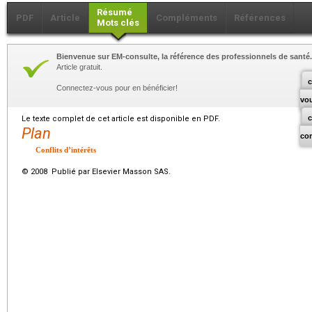
Résumé
PDF
Article
Compléments
Références
Mots clés
Bienvenue sur EM-consulte, la référence des professionnels de santé.
Article gratuit.
c
Connectez-vous pour en bénéficier!
vo
Le texte complet de cet article est disponible en PDF.
Plan
co
Conflits d’intérêts
© 2008 Publié par Elsevier Masson SAS.