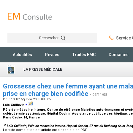
Rechercher
Service C
Rechercher
Actualités
Revues
Traités EMC
Domaines
LA PRESSE MÉDICALE
Grossesse chez une femme ayant une mala
prise en charge bien codifiée
- 05/11/08
Doi : 10.1016/j.lpm.2008.08.005
⁎
Loïc Guillevin
Pôle de médecine interne, Centre de référence Maladies auto-immunes et syst
sclérodermie systémique, Hôpital Cochin, Assistance publique des hôpitaux de P
Paris Cedex 14, France
Loïc Guillevin,
Pôle de médecine interne, Hôpital Cochin, 27 rue du faubourg Saint-Jacq
Le texte complet de cet article est disponible en PDF.