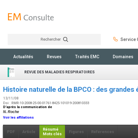
Rechercher
Service C
Rechercher
Actualités
Revues
Traités EMC
Domaines
REVUE DES MALADIES RESPIRATOIRES
Histoire naturelle de la BPCO : des grandes 
13/11/08
Doi : RMR-10-2008-25-00-01761-8425-101019-200810333
D’après la communication de
N. Roche
Voir les affiliations
Résumé
PDF
Article
Figures
Références
Mots clés