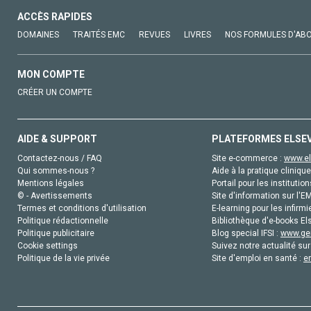
ACCÈS RAPIDES
DOMAINES
TRAITÉS EMC
REVUES
LIVRES
NOS FORMULES D'AB
MON COMPTE
CRÉER UN COMPTE
AIDE & SUPPORT
PLATEFORMES ELSE
Contactez-nous / FAQ
Site e-commerce :
www.el
Qui sommes-nous ?
Aide à la pratique clinique
Mentions légales
Portail pour les institution
© - Avertissements
Site d'information sur l'E
Termes et conditions d'utilisation
E-learning pour les infirmi
Politique rédactionnelle
Bibliothèque d'e-books Els
Politique publicitaire
Blog special IFSI :
www.gen
Cookie settings
Suivez notre actualité sur
Politique de la vie privée
Site d'emploi en santé :
e