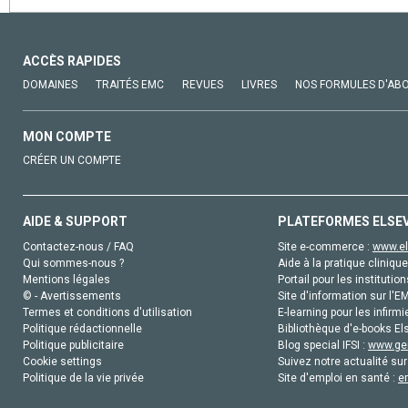
ACCÈS RAPIDES
DOMAINES
TRAITÉS EMC
REVUES
LIVRES
NOS FORMULES D'AB
MON COMPTE
CRÉER UN COMPTE
AIDE & SUPPORT
PLATEFORMES ELSE
Contactez-nous / FAQ
Site e-commerce :
www.el
Qui sommes-nous ?
Aide à la pratique clinique
Mentions légales
Portail pour les institution
© - Avertissements
Site d'information sur l'E
Termes et conditions d'utilisation
E-learning pour les infirmi
Politique rédactionnelle
Bibliothèque d'e-books Els
Politique publicitaire
Blog special IFSI :
www.gen
Cookie settings
Suivez notre actualité sur
Politique de la vie privée
Site d'emploi en santé :
e