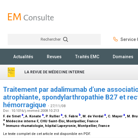
Rechercher
Service C
Rechercher
Actualités
Revues
Traités EMC
Domaines
LA REVUE DE MÉDECINE INTERNE
Traitement par adalimumab d’une association
atrophiante, spondylarthropathie B27 et rec
hémorragique
- 27/11/08
Doi : 10.1016/j.revmed.2008.10.213
a
a
a
b
a
a
F. de Smet
, A. Konate
, P. Rullier
, S. Fabre
, M. de Verdal
, C. Mayer
, M. Br
a
Médecine interne F, CHU Saint-Éloi, Montpellier, France
b
Immuno-rhumatologie, hôpital Lapeyronie, Montpellier, France
Le texte complet de cet article est disponible en PDF.