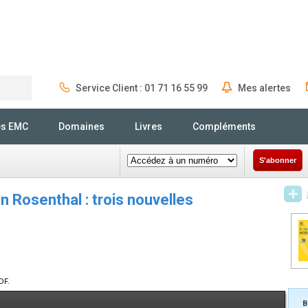
Service Client : 01 71 16 55 99
Mes alertes
Rechercher
és EMC
Domaines
Livres
Compléments
S'abonner
Rosenthal : trois nouvelles
DF.
B