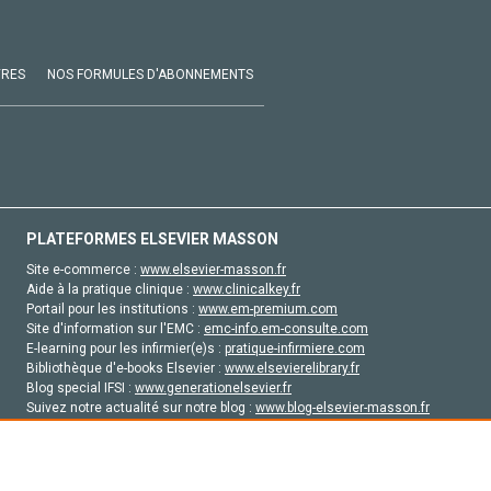
VRES
NOS FORMULES D'ABONNEMENTS
PLATEFORMES ELSEVIER MASSON
Site e-commerce :
www.elsevier-masson.fr
Aide à la pratique clinique :
www.clinicalkey.fr
Portail pour les institutions :
www.em-premium.com
Site d'information sur l'EMC :
emc-info.em-consulte.com
E-learning pour les infirmier(e)s :
pratique-infirmiere.com
Bibliothèque d'e-books Elsevier :
www.elsevierelibrary.fr
Blog special IFSI :
www.generationelsevier.fr
Suivez notre actualité sur notre blog :
www.blog-elsevier-masson.fr
Site d'emploi en santé :
emploisante.com