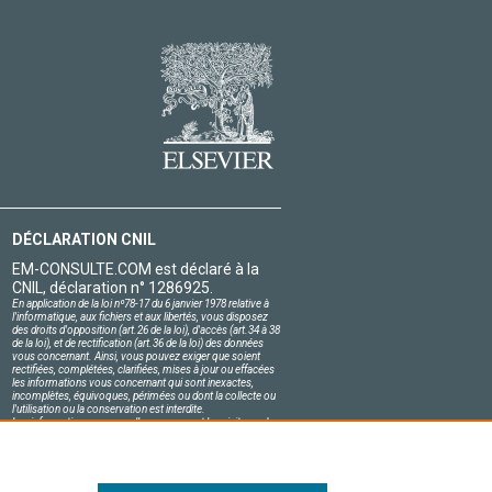
DÉCLARATION CNIL
EM-CONSULTE.COM est déclaré à la
CNIL, déclaration n° 1286925.
En application de la loi nº78-17 du 6 janvier 1978 relative à
l'informatique, aux fichiers et aux libertés, vous disposez
des droits d'opposition (art.26 de la loi), d'accès (art.34 à 38
de la loi), et de rectification (art.36 de la loi) des données
vous concernant. Ainsi, vous pouvez exiger que soient
rectifiées, complétées, clarifiées, mises à jour ou effacées
les informations vous concernant qui sont inexactes,
incomplètes, équivoques, périmées ou dont la collecte ou
l'utilisation ou la conservation est interdite.
Les informations personnelles concernant les visiteurs de
notre site, y compris leur identité, sont confidentielles.
Le responsable du site s'engage sur l'honneur à respecter
les conditions légales de confidentialité applicables en
France et à ne pas divulguer ces informations à des tiers.