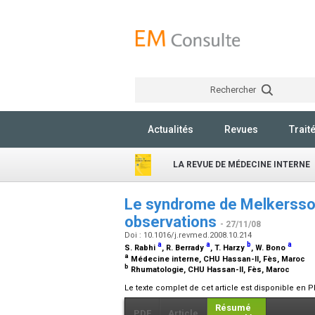
Rechercher
Actualités
Revues
Trait
LA REVUE DE MÉDECINE INTERNE
Le syndrome de Melkersson 
observations
- 27/11/08
Doi : 10.1016/j.revmed.2008.10.214
a
a
b
a
S. Rabhi
, R. Berrady
, T. Harzy
, W. Bono
a
Médecine interne, CHU Hassan-II, Fès, Maroc
b
Rhumatologie, CHU Hassan-II, Fès, Maroc
Le texte complet de cet article est disponible en P
Résumé
PDF
Article