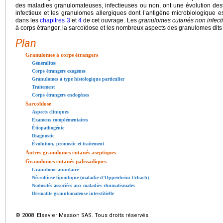
des maladies granulomateuses, infectieuses ou non, ont une évolution destr
infectieux et les granulomes allergiques dont l’antigène microbiologique est
dans les
chapitres 3
et
4
de cet ouvrage. Les
granulomes cutanés non infect
à corps étranger, la sarcoïdose et les nombreux aspects des granulomes dits
Plan
Granulomes à corps étrangers
Généralités
Corps étrangers exogènes
Granulomes à type histologique particulier
Traitement
Corps étrangers endogènes
Sarcoïdose
Aspects cliniques
Examens complémentaires
Étiopathogénie
Diagnostic
Évolution, pronostic et traitement
Autres granulomes cutanés aseptiques
Granulomes cutanés palissadiques
Granulome annulaire
Nécrobiose lipoïdique (maladie d’Oppenheim-Urbach)
Nodosités associées aux maladies rhumatismales
Dermatite granulomateuse interstitielle
© 2008 Elsevier Masson SAS. Tous droits réservés.