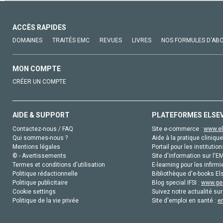
ACCÈS RAPIDES
DOMAINES
TRAITÉS EMC
REVUES
LIVRES
NOS FORMULES D'AB
MON COMPTE
CRÉER UN COMPTE
AIDE & SUPPORT
PLATEFORMES ELSE
Contactez-nous / FAQ
Site e-commerce :
www.el
Qui sommes-nous ?
Aide à la pratique clinique
Mentions légales
Portail pour les institution
© - Avertissements
Site d'information sur l'E
Termes et conditions d'utilisation
E-learning pour les infirmi
Politique rédactionnelle
Bibliothèque d'e-books Els
Politique publicitaire
Blog special IFSI :
www.gen
Cookie settings
Suivez notre actualité sur
Politique de la vie privée
Site d'emploi en santé :
e