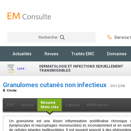
Rechercher
Service C
Rechercher
Actualités
Revues
Traités EMC
Domaines
DERMATOLOGIE ET INFECTIONS SEXUELLEMENT
Livre :
TRANSMISSIBLES
Granulomes cutanés non infectieux
- 09/12/08
B. Crickx
Résumé
PDF
Article
Figures
Références
Mots clés
Un granulome
est une lésion inflammatoire proliférative chronique 
(lymphocytes et macrophages mononucléés) et, inconstamment et en nombre 
de cellules géantes multinucléées. Il est souvent associé à des phénomène