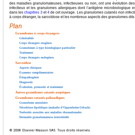
des maladies granulomateuses, infectieuses ou non, ont une évolution destr
infectieux et les granulomes allergiques dont l’antigène microbiologique est
dans les
chapitres 3
et
4
de cet ouvrage. Les
granulomes cutanés non infect
à corps étranger, la sarcoïdose et les nombreux aspects des granulomes dits
Plan
Granulomes à corps étrangers
Généralités
Corps étrangers exogènes
Granulomes à type histologique particulier
Traitement
Corps étrangers endogènes
Sarcoïdose
Aspects cliniques
Examens complémentaires
Étiopathogénie
Diagnostic
Évolution, pronostic et traitement
Autres granulomes cutanés aseptiques
Granulomes cutanés palissadiques
Granulome annulaire
Nécrobiose lipoïdique (maladie d’Oppenheim-Urbach)
Nodosités associées aux maladies rhumatismales
Dermatite granulomateuse interstitielle
© 2008 Elsevier Masson SAS. Tous droits réservés.