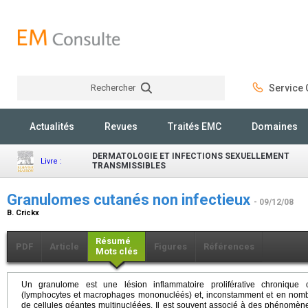
Rechercher
Service C
Rechercher
Actualités
Revues
Traités EMC
Domaines
DERMATOLOGIE ET INFECTIONS SEXUELLEMENT
Livre :
TRANSMISSIBLES
Granulomes cutanés non infectieux
- 09/12/08
B. Crickx
Résumé
PDF
Article
Figures
Références
Mots clés
Un granulome
est une lésion inflammatoire proliférative chronique 
(lymphocytes et macrophages mononucléés) et, inconstamment et en nombre 
de cellules géantes multinucléées. Il est souvent associé à des phénomène