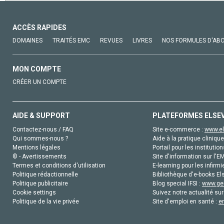
ACCÈS RAPIDES
DOMAINES
TRAITÉS EMC
REVUES
LIVRES
NOS FORMULES D'AB
MON COMPTE
CRÉER UN COMPTE
AIDE & SUPPORT
PLATEFORMES ELSE
Contactez-nous / FAQ
Site e-commerce :
www.el
Qui sommes-nous ?
Aide à la pratique clinique
Mentions légales
Portail pour les institution
© - Avertissements
Site d'information sur l'E
Termes et conditions d'utilisation
E-learning pour les infirmi
Politique rédactionnelle
Bibliothèque d'e-books Els
Politique publicitaire
Blog special IFSI :
www.gen
Cookie settings
Suivez notre actualité sur
Politique de la vie privée
Site d'emploi en santé :
e