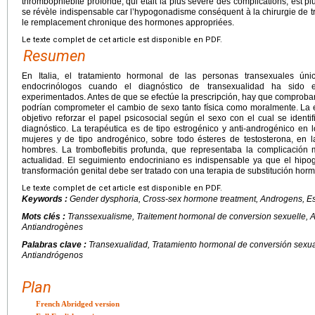
thrombophlébite profonde, qui était la plus sévère des complications, est pl
se révèle indispensable car l’hypogonadisme conséquent à la chirurgie de tra
le remplacement chronique des hormones appropriées.
Le texte complet de cet article est disponible en PDF.
Resumen
En Italia, el tratamiento hormonal de las personas transexuales ún
endocrinólogos cuando el diagnóstico de transexualidad ha sido est
experimentados. Antes de que se efectúe la prescripción, hay que comprobar
podrían comprometer el cambio de sexo tanto física como moralmente. La e
objetivo reforzar el papel psicosocial según el sexo con el cual se identif
diagnóstico. La terapéutica es de tipo estrogénico y anti-androgénico en
mujeres y de tipo androgénico, sobre todo ésteres de testosterona, en 
hombres. La tromboflebitis profunda, que representaba la complicación
actualidad. El seguimiento endocriniano es indispensable ya que el hip
transformación genital debe ser tratado con una terapia de substitución ho
Le texte complet de cet article est disponible en PDF.
Keywords :
Gender dysphoria, Cross-sex hormone treatment, Androgens, E
Mots clés :
Transsexualisme, Traitement hormonal de conversion sexuelle, 
Antiandrogènes
Palabras clave :
Transexualidad, Tratamiento hormonal de conversión sexu
Antiandrógenos
Plan
French Abridged version