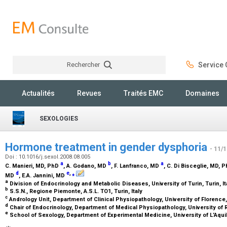
Rechercher
Service C
Rechercher
Actualités
Revues
Traités EMC
Domaines
SEXOLOGIES
Hormone treatment in gender dysphoria
- 11/
Doi : 10.1016/j.sexol.2008.08.005
a
b
a
C. Manieri,
MD, PhD
, A. Godano,
MD
, F. Lanfranco,
MD
, C. Di Bisceglie,
MD, P
d
e
,
⁎
MD
, E.A. Jannini,
MD
a
Division of Endocrinology and Metabolic Diseases, University of Turin, Turin, It
b
S.S.N., Regione Piemonte, A.S.L. TO1, Turin, Italy
c
Andrology Unit, Department of Clinical Physiopathology, University of Florence,
d
Chair of Endocrinology, Department of Medical Physiopathology, University of 
e
School of Sexology, Department of Experimental Medicine, University of L’Aquila,