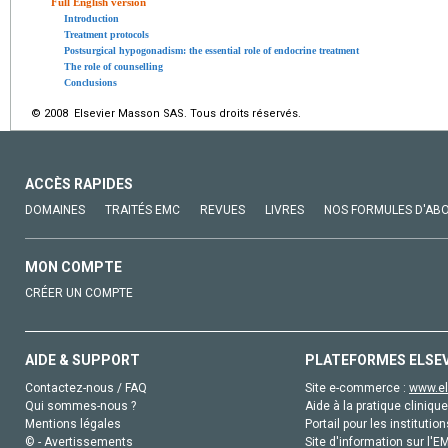
Full English version
Introduction
Treatment protocols
Postsurgical hypogonadism: the essential role of endocrine treatment
The role of counselling
Conclusions
© 2008 Elsevier Masson SAS. Tous droits réservés.
ACCÈS RAPIDES
DOMAINES
TRAITÉS EMC
REVUES
LIVRES
NOS FORMULES D'AB
MON COMPTE
CRÉER UN COMPTE
AIDE & SUPPORT
PLATEFORMES ELSE
Contactez-nous / FAQ
Site e-commerce :
www.el
Qui sommes-nous ?
Aide à la pratique clinique
Mentions légales
Portail pour les institution
© - Avertissements
Site d'information sur l'E