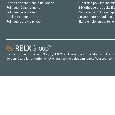
Termes et conditions d'utilisation
E-learning pour les infirmi
Politique rédactionnelle
Bibliothèque d'e-books Els
Politique publicitaire
Blog special IFSI :
www.gen
Cookie settings
Suivez notre actualité sur
Politique de la vie privée
Site d'emploi en santé :
e
Tout le contenu de ce site: Copyright © 2026 Elsevier, ses concédants de licence e
de données, a la formation en IA et aux technologies similaires. Pour tout con