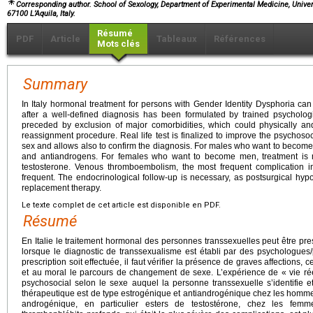
Corresponding author. School of Sexology, Department of Experimental Medicine, Universi
67100 L’Aquila, Italy.
Résumé
PDF
Article
Tableaux
Références
Mots clés
Summary
In Italy hormonal treatment for persons with Gender Identity Dysphoria can
after a well-defined diagnosis has been formulated by trained psychologis
preceded by exclusion of major comorbidities, which could physically and
reassignment procedure. Real life test is finalized to improve the psychosoc
sex and allows also to confirm the diagnosis. For males who want to become
and antiandrogens. For females who want to become men, treatment is
testosterone. Venous thromboembolism, the most frequent complication i
frequent. The endocrinological follow-up is necessary, as postsurgical hy
replacement therapy.
Le texte complet de cet article est disponible en PDF.
Résumé
En Italie le traitement hormonal des personnes transsexuelles peut être pr
lorsque le diagnostic de transsexualisme est établi par des psychologues
prescription soit effectuée, il faut vérifier la présence de graves affections
et au moral le parcours de changement de sexe. L’expérience de « vie réell
psychosocial selon le sexe auquel la personne transsexuelle s’identifie e
thérapeutique est de type estrogénique et antiandrogénique chez les homme
androgénique, en particulier esters de testostérone, chez les fem