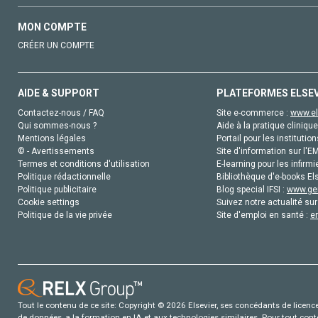
MON COMPTE
CRÉER UN COMPTE
AIDE & SUPPORT
PLATEFORMES ELSE
Contactez-nous / FAQ
Site e-commerce :
www.el
Qui sommes-nous ?
Aide à la pratique clinique
Mentions légales
Portail pour les institution
© - Avertissements
Site d'information sur l'E
Termes et conditions d'utilisation
E-learning pour les infirmi
Politique rédactionnelle
Bibliothèque d'e-books Els
Politique publicitaire
Blog special IFSI :
www.gen
Cookie settings
Suivez notre actualité sur
Politique de la vie privée
Site d'emploi en santé :
e
Tout le contenu de ce site: Copyright © 2026 Elsevier, ses concédants de licence e
de données, a la formation en IA et aux technologies similaires. Pour tout con