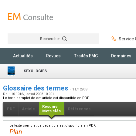
Rechercher
Service C
Rechercher
Actualités
Revues
Traités EMC
Domaines
SEXOLOGIES
Glossaire des termes
- 11/12/08
Doi : 10.1016/j.sexol.2008.10.001
Le texte complet de cet article est disponible en PDF.
Résumé
PDF
Article
Références
Mots clés
Le texte complet de cet article est disponible en PDF.
Plan