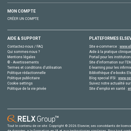
MON COMPTE
CRÉER UN COMPTE
AIDE & SUPPORT
PLATEFORMES ELSE
Contactez-nous / FAQ
Site e-commerce :
www.el
Qui sommes-nous ?
Aide à la pratique clinique
Mentions légales
Portail pour les institution
© - Avertissements
Site d'information sur l'E
Termes et conditions d'utilisation
E-learning pour les infirmi
Politique rédactionnelle
Bibliothèque d'e-books Els
Politique publicitaire
Blog special IFSI :
www.gen
Cookie settings
Suivez notre actualité sur
Politique de la vie privée
Site d'emploi en santé :
e
Tout le contenu de ce site: Copyright © 2026 Elsevier, ses concédants de licence e
de données, a la formation en IA et aux technologies similaires. Pour tout con